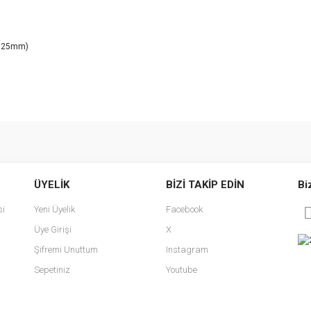
1.25mm)
e diğer konularda yetersiz gördüğünüz noktaları öneri formunu kullanarak tarafımı
Bu ürüne ilk yorumu siz yapın!
ÜYELİK
BİZİ TAKİP EDİN
Bi
r.
Yorum Yaz
si
Yeni Üyelik
Facebook
Üye Girişi
X
Şifremi Unuttum
Instagram
Sepetiniz
Youtube