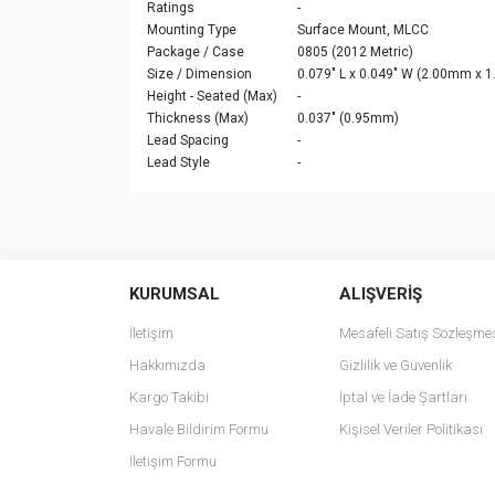
Ratings
-
Mounting Type
Surface Mount, MLCC
Package / Case
0805 (2012 Metric)
Size / Dimension
0.079" L x 0.049" W (2.00mm x 
Height - Seated (Max)
-
Thickness (Max)
0.037" (0.95mm)
Lead Spacing
-
Lead Style
-
Bu ürünün fiyat bilgisi, resim, ürün açıklamalarında v
Görüş ve önerileriniz için teşekkür ederiz.
KURUMSAL
ALIŞVERİŞ
Ürün resmi kalitesiz, bozuk veya görüntülenemiyo
Ürün açıklamasında eksik bilgiler bulunuyor.
İletişim
Mesafeli Satış Sözleşme
Ürün bilgilerinde hatalar bulunuyor.
Hakkımızda
Gizlilik ve Güvenlik
Ürün fiyatı diğer sitelerden daha pahalı.
Kargo Takibi
İptal ve İade Şartları
Bu ürüne benzer farklı alternatifler olmalı.
Havale Bildirim Formu
Kişisel Veriler Politikası
İletişim Formu