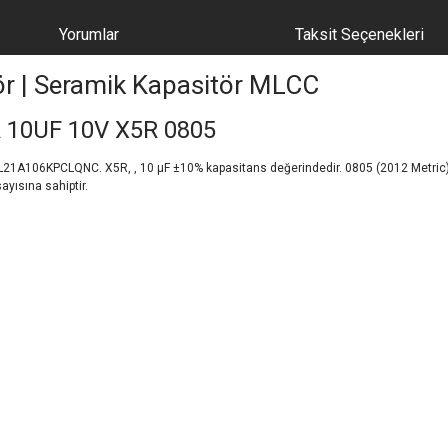
Yorumlar
Taksit Seçenekleri
ör | Seramik Kapasitör MLCC
10UF 10V X5R 0805
06KPCLQNC. X5R, , 10 µF ±10% kapasitans değerindedir. 0805 (2012 Metric) paket
ayısına sahiptir.