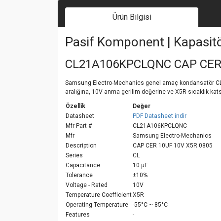
Ürün Bilgisi
Pasif Komponent | Kapasit
CL21A106KPCLQNC CAP CER 
Samsung Electro-Mechanics genel amaç kondansatör CL21A1
aralığına, 10V anma gerilim değerine ve X5R sıcaklık kats
Özellik
Değer
Datasheet
PDF Datasheet indir
Mfr Part #
CL21A106KPCLQNC
Mfr
Samsung Electro-Mechanics
Description
CAP CER 10UF 10V X5R 0805
Series
CL
Capacitance
10 µF
Tolerance
±10%
Voltage - Rated
10V
Temperature Coefficient
X5R
Operating Temperature
-55°C ~ 85°C
Features
-