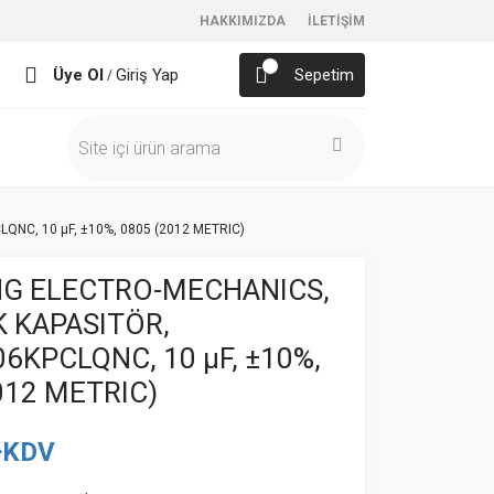
HAKKIMIZDA
İLETİŞİM
Üye Ol
Giriş Yap
Sepetim
/
NC, 10 µF, ±10%, 0805 (2012 METRIC)
G ELECTRO-MECHANICS,
 KAPASITÖR,
6KPCLQNC, 10 µF, ±10%,
012 METRIC)
+KDV