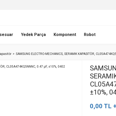
sesuar
Yedek Parça
Komponent
Robot
apasitör
SAMSUNG ELECTRO-MECHANICS, SERAMIK KAPASITÖR, CL05A474KQ5NN
SAMSUN
SERAMIK
CL05A47
±10%, 0
0,00 TL 