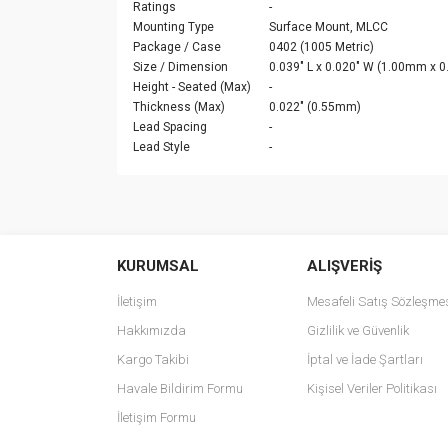
Ratings
-
Mounting Type
Surface Mount, MLCC
Package / Case
0402 (1005 Metric)
Size / Dimension
0.039" L x 0.020" W (1.00mm x 
Height - Seated (Max)
-
Thickness (Max)
0.022" (0.55mm)
Lead Spacing
-
Lead Style
-
Bu ürünün fiyat bilgisi, resim, ürün açıklamalarında v
Görüş ve önerileriniz için teşekkür ederiz.
KURUMSAL
ALIŞVERİŞ
Ürün resmi kalitesiz, bozuk veya görüntülenemiyo
Ürün açıklamasında eksik bilgiler bulunuyor.
İletişim
Mesafeli Satış Sözleşme
Ürün bilgilerinde hatalar bulunuyor.
Hakkımızda
Gizlilik ve Güvenlik
Ürün fiyatı diğer sitelerden daha pahalı.
Kargo Takibi
İptal ve İade Şartları
Bu ürüne benzer farklı alternatifler olmalı.
Havale Bildirim Formu
Kişisel Veriler Politikası
İletişim Formu