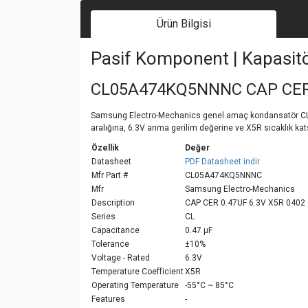
Ürün Bilgisi
Pasif Komponent | Kapasit
CL05A474KQ5NNNC CAP CER 
Samsung Electro-Mechanics genel amaç kondansatör CL05A4
aralığına, 6.3V anma gerilim değerine ve X5R sıcaklık kats
Özellik
Değer
Datasheet
PDF Datasheet indir
Mfr Part #
CL05A474KQ5NNNC
Mfr
Samsung Electro-Mechanics
Description
CAP CER 0.47UF 6.3V X5R 0402
Series
CL
Capacitance
0.47 µF
Tolerance
±10%
Voltage - Rated
6.3V
Temperature Coefficient
X5R
Operating Temperature
-55°C ~ 85°C
Features
-