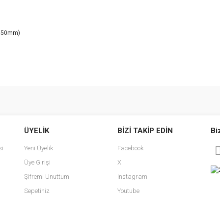
0.50mm)
e diğer konularda yetersiz gördüğünüz noktaları öneri formunu kullanarak tarafımı
Bu ürüne ilk yorumu siz yapın!
ÜYELİK
BİZİ TAKİP EDİN
Bi
r.
Yorum Yaz
si
Yeni Üyelik
Facebook
Üye Girişi
X
Şifremi Unuttum
Instagram
Sepetiniz
Youtube