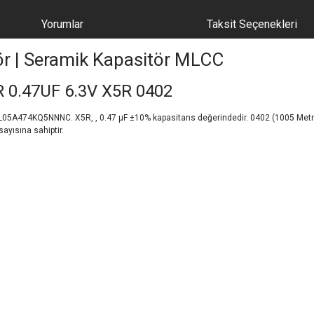
Yorumlar
Taksit Seçenekleri
ör | Seramik Kapasitör MLCC
0.47UF 6.3V X5R 0402
74KQ5NNNC. X5R, , 0.47 µF ±10% kapasitans değerindedir. 0402 (1005 Metric) pak
ayısına sahiptir.