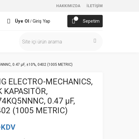
HAKKIMIZDA
İLETİŞİM
Üye Ol
Giriş Yap
Sepetim
/
NC, 0.47 µF, ±10%, 0402 (1005 METRIC)
G ELECTRO-MECHANICS,
 KAPASITÖR,
4KQ5NNNC, 0.47 µF,
402 (1005 METRIC)
+KDV