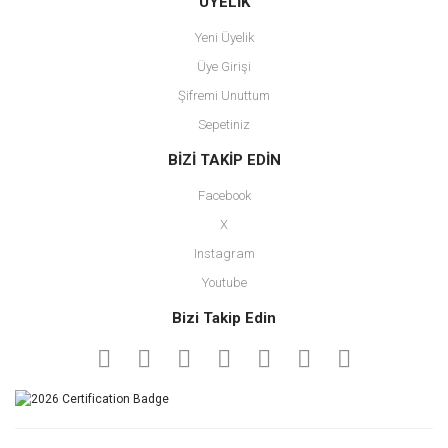
ÜYELİK
Yeni Üyelik
Üye Girişi
Şifremi Unuttum
Sepetiniz
BİZİ TAKİP EDİN
Facebook
X
Instagram
Youtube
Bizi Takip Edin