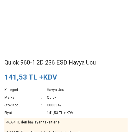
Quick 960-1.2D 236 ESD Havya Ucu
141,53 TL +KDV
Kategori
Havya Ucu
Marka
Quick
Stok Kodu
C000842
Fiyat
141,53 TL + KDV
46,64 TL den başlayan taksitlerle!