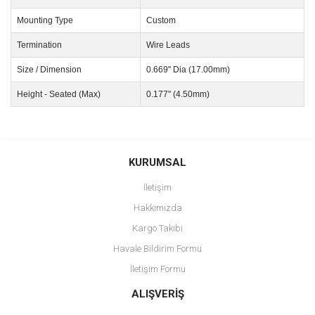
Mounting Type
Custom
Termination
Wire Leads
Size / Dimension
0.669" Dia (17.00mm)
Height - Seated (Max)
0.177" (4.50mm)
Bu ürünün fiyat bilgisi, resim, ürün açıklamalarında ve diğer
konularda yetersiz gördüğünüz noktaları öneri formunu kullanarak
Bu ürüne ilk yorumu siz yapın!
KURUMSAL
tarafımıza iletebilirsiniz.
Görüş ve önerileriniz için teşekkür ederiz.
İletişim
Yorum Yaz
Hakkımızda
Ürün resmi kalitesiz, bozuk veya görüntülenemiyor.
Kargo Takibi
Ürün açıklamasında eksik bilgiler bulunuyor.
Havale Bildirim Formu
Ürün bilgilerinde hatalar bulunuyor.
İletişim Formu
Ürün fiyatı diğer sitelerden daha pahalı.
Bu ürüne benzer farklı alternatifler olmalı.
ALIŞVERİŞ