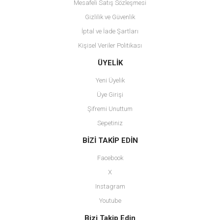
Mesafeli Satış Sözleşmesi
Gizlilik ve Güvenlik
İptal ve İade Şartları
Kişisel Veriler Politikası
Gönder
ÜYELİK
Yeni Üyelik
Üye Girişi
Şifremi Unuttum
Sepetiniz
BİZİ TAKİP EDİN
Facebook
X
Instagram
Youtube
Bizi Takip Edin