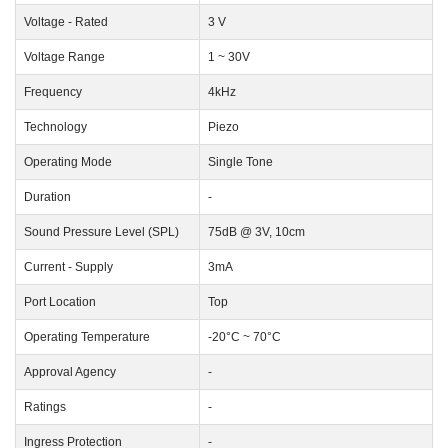
Voltage - Rated
3 V
Voltage Range
1 ~ 30V
Frequency
4kHz
Technology
Piezo
Operating Mode
Single Tone
Duration
-
Sound Pressure Level (SPL)
75dB @ 3V, 10cm
Current - Supply
3mA
Port Location
Top
Operating Temperature
-20°C ~ 70°C
Approval Agency
-
Ratings
-
Ingress Protection
-