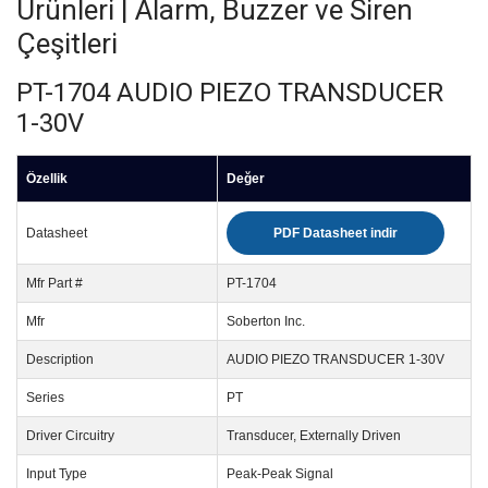
Ürünleri | Alarm, Buzzer ve Siren
Çeşitleri
PT-1704 AUDIO PIEZO TRANSDUCER
1-30V
Özellik
Değer
Datasheet
PDF Datasheet indir
Mfr Part #
PT-1704
Mfr
Soberton Inc.
Description
AUDIO PIEZO TRANSDUCER 1-30V
Series
PT
Driver Circuitry
Transducer, Externally Driven
Input Type
Peak-Peak Signal