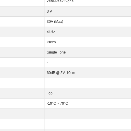
Zero-Peak Signal
3 V
30V (Max)
4kHz
Piezo
Single Tone
-
60dB @ 3V, 10cm
-
Top
-10°C ~ 70°C
-
-