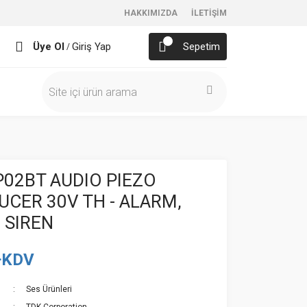
HAKKIMIZDA
İLETİŞİM
Üye Ol
Giriş Yap
Sepetim
/
02BT AUDIO PIEZO
CER 30V TH - ALARM,
 SIREN
+KDV
Ses Ürünleri