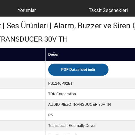
Yorumlar
Taksit Seçenekleri
Ses Ürünleri | Alarm, Buzzer ve Siren Ç
 TRANSDUCER 30V TH
Değer
PDF Datasheet indir
PS1240P02BT
TDK Corporation
AUDIO PIEZO TRANSDUCER 30V TH
PS
Transducer, Externally Driven