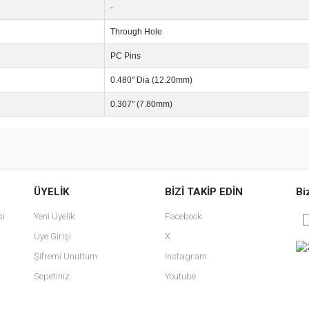
-
Through Hole
PC Pins
0.480" Dia (12.20mm)
0.307" (7.80mm)
e diğer konularda yetersiz gördüğünüz noktaları öneri formunu kullanarak tarafımı
Bu ürüne ilk yorumu siz yapın!
ÜYELİK
BİZİ TAKİP EDİN
Bi
r.
Yorum Yaz
si
Yeni Üyelik
Facebook
Üye Girişi
X
Şifremi Unuttum
Instagram
Sepetiniz
Youtube