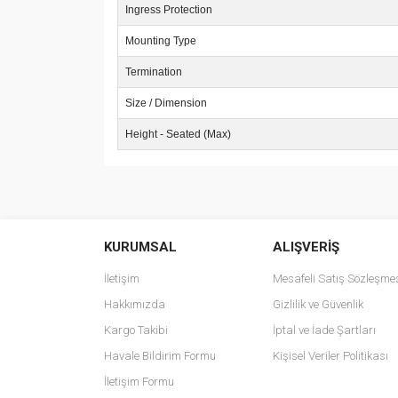
Ingress Protection
Mounting Type
Termination
Size / Dimension
Height - Seated (Max)
Bu ürünün fiyat bilgisi, resim, ürün açıklamalarında v
Görüş ve önerileriniz için teşekkür ederiz.
KURUMSAL
ALIŞVERİŞ
Ürün resmi kalitesiz, bozuk veya görüntülenemiyo
Ürün açıklamasında eksik bilgiler bulunuyor.
İletişim
Mesafeli Satış Sözleşme
Ürün bilgilerinde hatalar bulunuyor.
Hakkımızda
Gizlilik ve Güvenlik
Ürün fiyatı diğer sitelerden daha pahalı.
Kargo Takibi
İptal ve İade Şartları
Bu ürüne benzer farklı alternatifler olmalı.
Havale Bildirim Formu
Kişisel Veriler Politikası
İletişim Formu