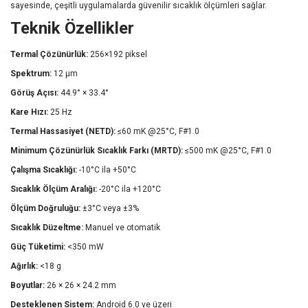
sayesinde, çeşitli uygulamalarda güvenilir sıcaklık ölçümleri sağlar.
Teknik Özellikler
Termal Çözünürlük:
256×192 piksel
Spektrum:
12 μm
Görüş Açısı:
44.9° × 33.4°
Kare Hızı:
25 Hz
Termal Hassasiyet (NETD):
≤60 mK @25°C, F#1.0
Minimum Çözünürlük Sıcaklık Farkı (MRTD):
≤500 mK @25°C, F#1.0
Çalışma Sıcaklığı:
-10°C ila +50°C
Sıcaklık Ölçüm Aralığı:
-20°C ila +120°C
Ölçüm Doğruluğu:
±3°C veya ±3%
Sıcaklık Düzeltme:
Manuel ve otomatik
Güç Tüketimi:
<350 mW
Ağırlık:
<18 g
Boyutlar:
26 × 26 × 24.2 mm
Desteklenen Sistem:
Android 6.0 ve üzeri