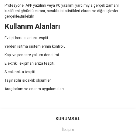
Profesyonel APP yazılımı veya PC yazılımı yardımıyla gerçek zamanlı
kızılötesi görüntü ekranı, sıcaklık istatistikleri ekranı ve diğer işlevler
gerçekleştirilebilir.
Kullanım Alanları
Ev tipi boru sızıntısı tespiti.
Yerden ısıtma sistemlerinin kontrolü.
Kapı ve pencere yalıtım denetimi.
Elektrikli ekipman arıza tespiti.
Sıcak nokta tespiti.
Taşınabilir sıcaklık ölçümleri.
Araç bakım ve onarım uygulamaları.
Bu ürünün fiyat bilgisi, resim, ürün açıklamalarında ve diğer
konularda yetersiz gördüğünüz noktaları öneri formunu kullanarak
Bu ürüne ilk yorumu siz yapın!
KURUMSAL
tarafımıza iletebilirsiniz.
Görüş ve önerileriniz için teşekkür ederiz.
İletişim
Yorum Yaz