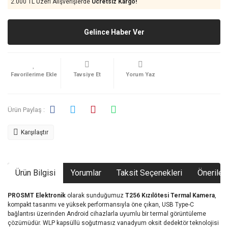
2.000 TL Üzeri Alışverişlerde
Ücretsiz Kargo!
Gelince Haber Ver
Tavsiye Et
Yorum Yaz
Ürün Paylaş :
Karşılaştır
Ürün Bilgisi
Yorumlar
Taksit Seçenekleri
Önerileri
PROSMT Elektronik
olarak sunduğumuz
T256 Kızılötesi Termal Kamera
,
kompakt tasarımı ve yüksek performansıyla öne çıkan, USB Type-C
bağlantısı üzerinden Android cihazlarla uyumlu bir termal görüntüleme
çözümüdür. WLP kapsüllü soğutmasız vanadyum oksit dedektör teknolojisi