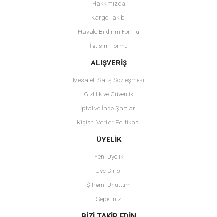
Hakkımızda
Ürün resmi kalitesiz, bozuk veya görüntülenemiyor.
Kargo Takibi
Ürün açıklamasında eksik bilgiler bulunuyor.
Havale Bildirim Formu
Ürün bilgilerinde hatalar bulunuyor.
İletişim Formu
Ürün fiyatı diğer sitelerden daha pahalı.
Bu ürüne benzer farklı alternatifler olmalı.
ALIŞVERİŞ
Mesafeli Satış Sözleşmesi
Gizlilik ve Güvenlik
İptal ve İade Şartları
Kişisel Veriler Politikası
Gönder
ÜYELİK
Yeni Üyelik
Üye Girişi
Şifremi Unuttum
Sepetiniz
BİZİ TAKİP EDİN