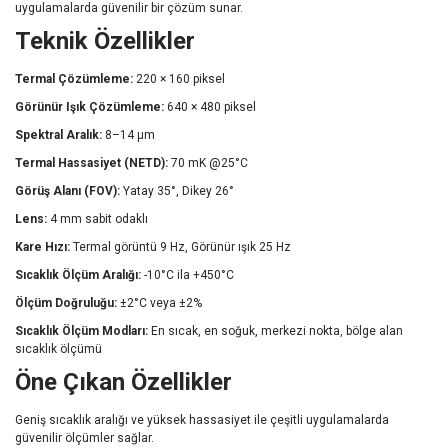
uygulamalarda güvenilir bir çözüm sunar.
Teknik Özellikler
Termal Çözümleme:
220 × 160 piksel
Görünür Işık Çözümleme:
640 × 480 piksel
Spektral Aralık:
8–14 µm
Termal Hassasiyet (NETD):
70 mK @25°C
Görüş Alanı (FOV):
Yatay 35°, Dikey 26°
Lens:
4 mm sabit odaklı
Kare Hızı:
Termal görüntü 9 Hz, Görünür ışık 25 Hz
Sıcaklık Ölçüm Aralığı:
-10°C ila +450°C
Ölçüm Doğruluğu:
±2°C veya ±2%
Sıcaklık Ölçüm Modları:
En sıcak, en soğuk, merkezi nokta, bölge alan
sıcaklık ölçümü
Öne Çıkan Özellikler
Geniş sıcaklık aralığı ve yüksek hassasiyet ile çeşitli uygulamalarda
güvenilir ölçümler sağlar.