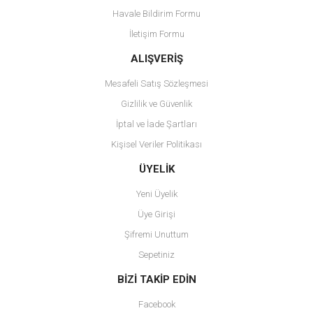
Havale Bildirim Formu
Ürün bilgilerinde hatalar bulunuyor.
İletişim Formu
Ürün fiyatı diğer sitelerden daha pahalı.
Bu ürüne benzer farklı alternatifler olmalı.
ALIŞVERİŞ
Mesafeli Satış Sözleşmesi
Gizlilik ve Güvenlik
İptal ve İade Şartları
Kişisel Veriler Politikası
Gönder
ÜYELİK
Yeni Üyelik
Üye Girişi
Şifremi Unuttum
Sepetiniz
BİZİ TAKİP EDİN
Facebook