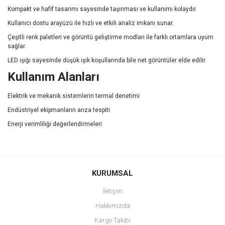
Kompakt ve hafif tasarımı sayesinde taşınması ve kullanımı kolaydır.
Kullanıcı dostu arayüzü ile hızlı ve etkili analiz imkanı sunar.
Çeşitli renk paletleri ve görüntü geliştirme modları ile farklı ortamlara uyum
sağlar.
LED ışığı sayesinde düşük ışık koşullarında bile net görüntüler elde edilir.
Kullanım Alanları
Elektrik ve mekanik sistemlerin termal denetimi
Endüstriyel ekipmanların arıza tespiti
Enerji verimliliği değerlendirmeleri
Bu ürünün fiyat bilgisi, resim, ürün açıklamalarında ve diğer
konularda yetersiz gördüğünüz noktaları öneri formunu kullanarak
Bu ürüne ilk yorumu siz yapın!
KURUMSAL
tarafımıza iletebilirsiniz.
Görüş ve önerileriniz için teşekkür ederiz.
İletişim
Yorum Yaz
Hakkımızda
Ürün resmi kalitesiz, bozuk veya görüntülenemiyor.
Kargo Takibi
Ürün açıklamasında eksik bilgiler bulunuyor.