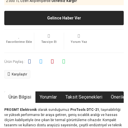
2.000 TL Üzeri Alışverişlerde
Ücretsiz Kargo!
Gelince Haber Ver
Tavsiye Et
Yorum Yaz
Ürün Paylaş :
Karşılaştır
Ürün Bilgisi
Yorumlar
Taksit Seçenekleri
Önerileri
PROSMT Elektronik
olarak sunduğumuz
ProTools DTC-21
, taşınabilirliği
ve yüksek performansı bir araya getiren, geniş sıcaklık aralığı ve hassas
ölçüm kabiliyetiyle öne çıkan bir termal görüntüleme cihazıdır. Kompakt
tasarımı ve kullanıcı dostu arayüzü sayesinde, çeşitli endüstriyel ve teknik