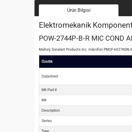
Ürün Bilgisi
Elektromekanik Komponent | 
POW-2744P-B-R MIC COND 
Mallory Sonalert Products Inc. mikrofon PMOF-6027NSN-36
Özellik
Datasheet
Mfr Part #
Mfr
Description
Series
Type