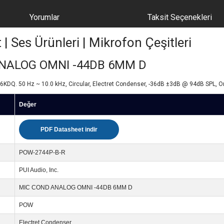
Yorumlar
Taksit Seçenekleri
Ses Ürünleri | Mikrofon Çeşitleri
ANALOG OMNI -44DB 6MM D
KDQ. 50 Hz ~ 10.0 kHz, Circular, Electret Condenser, -36dB ±3dB @ 94dB SPL, Omn
Değer
PDF Datasheet indir
POW-2744P-B-R
PUI Audio, Inc.
MIC COND ANALOG OMNI -44DB 6MM D
POW
Electret Condenser