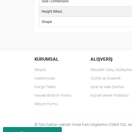
Size / Dimension
Height (Max)
Shape
Bu ürünün fiyat bilgisi, resim, ürün açıklamalarında v
Görüş ve önerileriniz için teşekkür ederiz.
KURUMSAL
ALIŞVERİŞ
Ürün resmi kalitesiz, bozuk veya görüntülenemiyo
Ürün açıklamasında eksik bilgiler bulunuyor.
İletişim
Mesafeli Satış Sözleşme
Ürün bilgilerinde hatalar bulunuyor.
Hakkımızda
Gizlilik ve Güvenlik
Ürün fiyatı diğer sitelerden daha pahalı.
Kargo Takibi
İptal ve İade Şartları
Bu ürüne benzer farklı alternatifler olmalı.
Havale Bildirim Formu
Kişisel Veriler Politikası
İletişim Formu
© Tüm hakları saklıdır. Kredi kartı bilgileriniz 256bit SSL 