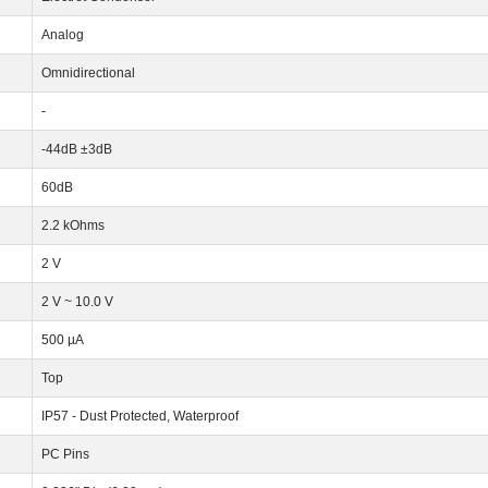
Analog
Omnidirectional
-
-44dB ±3dB
60dB
2.2 kOhms
2 V
2 V ~ 10.0 V
500 µA
Top
IP57 - Dust Protected, Waterproof
PC Pins