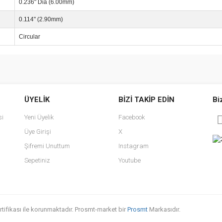
0.236" Dia (6.00mm)
0.114" (2.90mm)
Circular
e diğer konularda yetersiz gördüğünüz noktaları öneri formunu kullanarak tarafımı
Bu ürüne ilk yorumu siz yapın!
ÜYELİK
BİZİ TAKİP EDİN
Bi
r.
Yorum Yaz
si
Yeni Üyelik
Facebook
Üye Girişi
X
Şifremi Unuttum
Instagram
Sepetiniz
Youtube
sertifikası ile korunmaktadır. Prosmt-market bir
Prosmt
Markasıdır.
Gönder