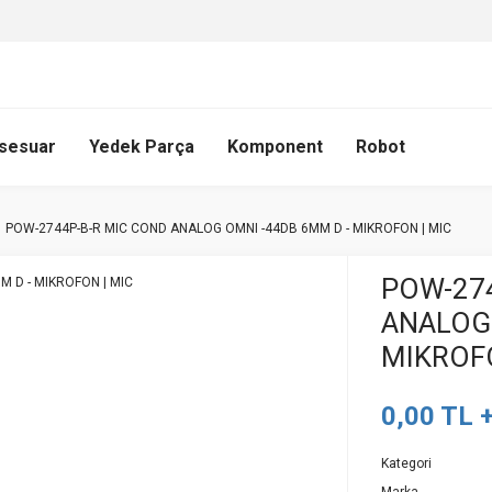
sesuar
Yedek Parça
Komponent
Robot
POW-2744P-B-R MIC COND ANALOG OMNI -44DB 6MM D - MIKROFON | MIC
POW-274
ANALOG 
MIKROFO
0,00 TL 
Kategori