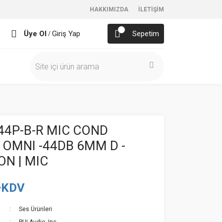
HAKKIMIZDA
İLETİŞİM
Üye Ol
Giriş Yap
Sepetim
/
4P-B-R MIC COND
OMNI -44DB 6MM D -
N | MIC
+KDV
Ses Ürünleri