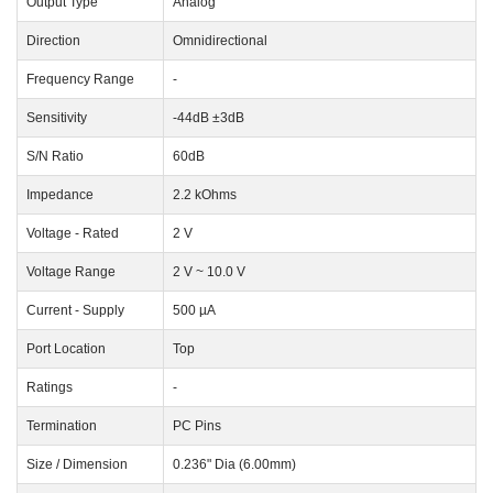
Output Type
Analog
Direction
Omnidirectional
Frequency Range
-
Sensitivity
-44dB ±3dB
S/N Ratio
60dB
Impedance
2.2 kOhms
Voltage - Rated
2 V
Voltage Range
2 V ~ 10.0 V
Current - Supply
500 µA
Port Location
Top
Ratings
-
Termination
PC Pins
Size / Dimension
0.236" Dia (6.00mm)