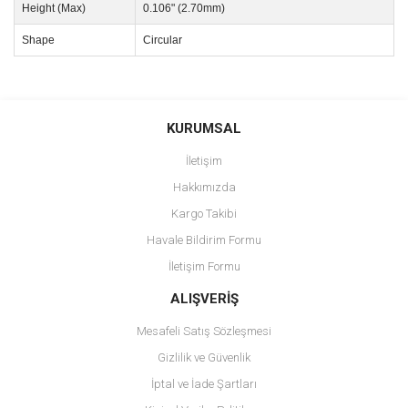
Height (Max)
0.106" (2.70mm)
Shape
Circular
Bu ürünün fiyat bilgisi, resim, ürün açıklamalarında ve diğer
konularda yetersiz gördüğünüz noktaları öneri formunu kullanarak
Bu ürüne ilk yorumu siz yapın!
KURUMSAL
tarafımıza iletebilirsiniz.
Görüş ve önerileriniz için teşekkür ederiz.
İletişim
Yorum Yaz
Hakkımızda
Ürün resmi kalitesiz, bozuk veya görüntülenemiyor.
Kargo Takibi
Ürün açıklamasında eksik bilgiler bulunuyor.
Havale Bildirim Formu
Ürün bilgilerinde hatalar bulunuyor.
İletişim Formu
Ürün fiyatı diğer sitelerden daha pahalı.
Bu ürüne benzer farklı alternatifler olmalı.
ALIŞVERİŞ
Mesafeli Satış Sözleşmesi
Gizlilik ve Güvenlik
İptal ve İade Şartları