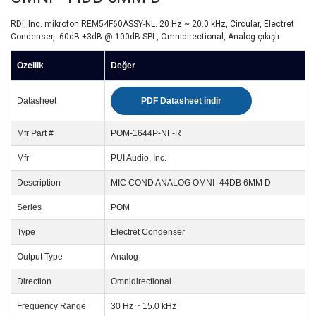
RDI, Inc. mikrofon REM54F60ASSY-NL. 20 Hz ~ 20.0 kHz, Circular, Electret
Condenser, -60dB ±3dB @ 100dB SPL, Omnidirectional, Analog çıkışlı.
Özellik
Değer
Datasheet
PDF Datasheet indir
Mfr Part #
POM-1644P-NF-R
Mfr
PUI Audio, Inc.
Description
MIC COND ANALOG OMNI -44DB 6MM D
Series
POM
Type
Electret Condenser
Output Type
Analog
Direction
Omnidirectional
Frequency Range
30 Hz ~ 15.0 kHz