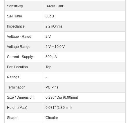
Sensitivity
-44dB ±3dB
S/N Ratio
60dB
Impedance
2.2 kOhms
Voltage - Rated
2 V
Voltage Range
2 V ~ 10.0 V
Current - Supply
500 µA
Port Location
Top
Ratings
-
Termination
PC Pins
Size / Dimension
0.236" Dia (6.00mm)
Height (Max)
0.071" (1.80mm)
Shape
Circular