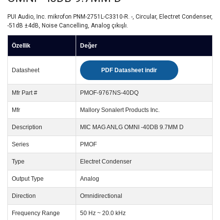
PUI Audio, Inc. mikrofon PNM-2751L-C3310-R. -, Circular, Electret Condenser,
-51dB ±4dB, Noise Cancelling, Analog çıkışlı.
Özellik
Değer
Datasheet
PDF Datasheet indir
Mfr Part #
PMOF-9767NS-40DQ
Mfr
Mallory Sonalert Products Inc.
Description
MIC MAG ANLG OMNI -40DB 9.7MM D
Series
PMOF
Type
Electret Condenser
Output Type
Analog
Direction
Omnidirectional
Frequency Range
50 Hz ~ 20.0 kHz