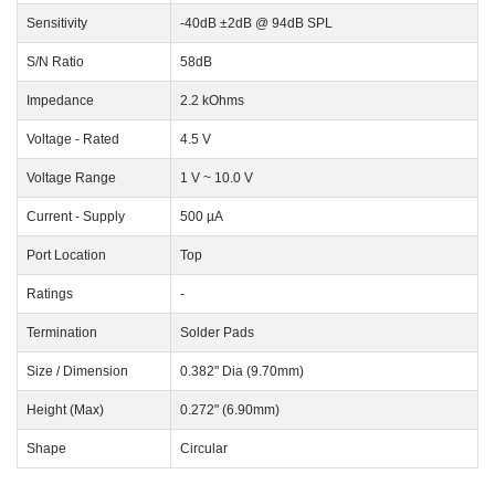
Sensitivity
-40dB ±2dB @ 94dB SPL
S/N Ratio
58dB
Impedance
2.2 kOhms
Voltage - Rated
4.5 V
Voltage Range
1 V ~ 10.0 V
Current - Supply
500 µA
Port Location
Top
Ratings
-
Termination
Solder Pads
Size / Dimension
0.382" Dia (9.70mm)
Height (Max)
0.272" (6.90mm)
Shape
Circular