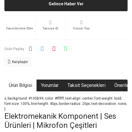
Gelince Haber Ver
Tavsiye Et
Yorum Yaz
Ürün Paylaş :
Karşılaştır
Ürün Bilgisi
Yorumlar
Taksit Seçenekleri
Önerileri
x; background: #105B99; color: #ffffff; text-align: center; font-weight: bold;
font-size: 100%; line-height: 40px; border-radius: 20px; text-decoration: none;
}
Elektromekanik Komponent | Ses
Ürünleri | Mikrofon Çeşitleri