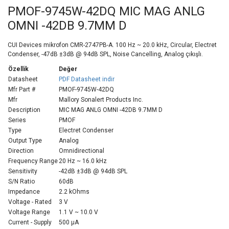
PMOF-9745W-42DQ MIC MAG ANLG
OMNI -42DB 9.7MM D
CUI Devices mikrofon CMR-2747PB-A. 100 Hz ~ 20.0 kHz, Circular, Electret
Condenser, -47dB ±3dB @ 94dB SPL, Noise Cancelling, Analog çıkışlı.
Özellik
Değer
Datasheet
PDF Datasheet indir
Mfr Part #
PMOF-9745W-42DQ
Mfr
Mallory Sonalert Products Inc.
Description
MIC MAG ANLG OMNI -42DB 9.7MM D
Series
PMOF
Type
Electret Condenser
Output Type
Analog
Direction
Omnidirectional
Frequency Range
20 Hz ~ 16.0 kHz
Sensitivity
-42dB ±3dB @ 94dB SPL
S/N Ratio
60dB
Impedance
2.2 kOhms
Voltage - Rated
3 V
Voltage Range
1.1 V ~ 10.0 V
Current - Supply
500 µA