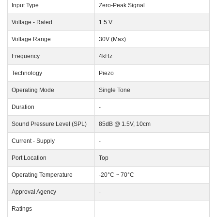
Input Type
Zero-Peak Signal
Voltage - Rated
1.5 V
Voltage Range
30V (Max)
Frequency
4kHz
Technology
Piezo
Operating Mode
Single Tone
Duration
-
Sound Pressure Level (SPL)
85dB @ 1.5V, 10cm
Current - Supply
-
Port Location
Top
Operating Temperature
-20°C ~ 70°C
Approval Agency
-
Ratings
-