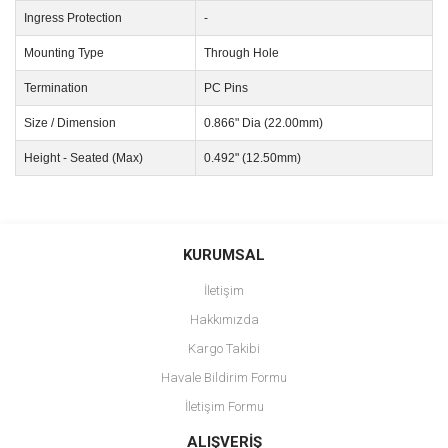
Ingress Protection
-
Mounting Type
Through Hole
Termination
PC Pins
Size / Dimension
0.866" Dia (22.00mm)
Height - Seated (Max)
0.492" (12.50mm)
Bu ürünün fiyat bilgisi, resim, ürün açıklamalarında ve diğer
konularda yetersiz gördüğünüz noktaları öneri formunu kullanarak
Bu ürüne ilk yorumu siz yapın!
KURUMSAL
tarafımıza iletebilirsiniz.
Görüş ve önerileriniz için teşekkür ederiz.
İletişim
Yorum Yaz
Hakkımızda
Ürün resmi kalitesiz, bozuk veya görüntülenemiyor.
Kargo Takibi
Ürün açıklamasında eksik bilgiler bulunuyor.
Havale Bildirim Formu
Ürün bilgilerinde hatalar bulunuyor.
İletişim Formu
Ürün fiyatı diğer sitelerden daha pahalı.
Bu ürüne benzer farklı alternatifler olmalı.
ALIŞVERİŞ