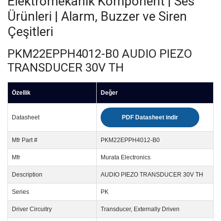
Elektromekanik Komponent | Ses
Ürünleri | Alarm, Buzzer ve Siren
Çeşitleri
PKM22EPPH4012-B0 AUDIO PIEZO
TRANSDUCER 30V TH
Özellik
Değer
Datasheet
PDF Datasheet indir
Mfr Part #
PKM22EPPH4012-B0
Mfr
Murata Electronics
Description
AUDIO PIEZO TRANSDUCER 30V TH
Series
PK
Driver Circuitry
Transducer, Externally Driven