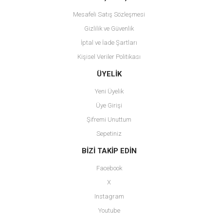
Mesafeli Satış Sözleşmesi
Gizlilik ve Güvenlik
İptal ve İade Şartları
Kişisel Veriler Politikası
Gönder
ÜYELİK
Yeni Üyelik
Üye Girişi
Şifremi Unuttum
Sepetiniz
BİZİ TAKİP EDİN
Facebook
X
Instagram
Youtube