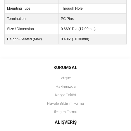
Mounting Type
Through Hole
Termination
PC Pins
Size / Dimension
0.669" Dia (17.00mm)
Height - Seated (Max)
0.406" (10.30mm)
Bu ürünün fiyat bilgisi, resim, ürün açıklamalarında ve diğer
konularda yetersiz gördüğünüz noktaları öneri formunu kullanarak
Bu ürüne ilk yorumu siz yapın!
KURUMSAL
tarafımıza iletebilirsiniz.
Görüş ve önerileriniz için teşekkür ederiz.
İletişim
Yorum Yaz
Hakkımızda
Ürün resmi kalitesiz, bozuk veya görüntülenemiyor.
Kargo Takibi
Ürün açıklamasında eksik bilgiler bulunuyor.
Havale Bildirim Formu
Ürün bilgilerinde hatalar bulunuyor.
İletişim Formu
Ürün fiyatı diğer sitelerden daha pahalı.
Bu ürüne benzer farklı alternatifler olmalı.
ALIŞVERİŞ