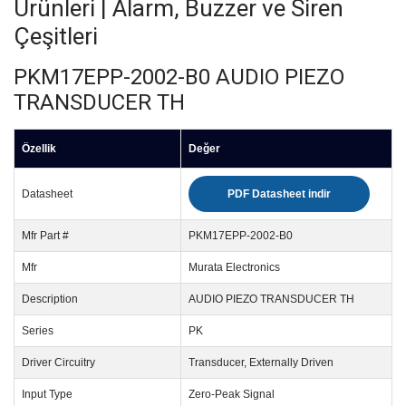
Ürünleri | Alarm, Buzzer ve Siren
Çeşitleri
PKM17EPP-2002-B0 AUDIO PIEZO
TRANSDUCER TH
Özellik
Değer
Datasheet
PDF Datasheet indir
Mfr Part #
PKM17EPP-2002-B0
Mfr
Murata Electronics
Description
AUDIO PIEZO TRANSDUCER TH
Series
PK
Driver Circuitry
Transducer, Externally Driven
Input Type
Zero-Peak Signal