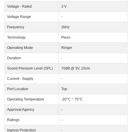
Voltage - Rated
3 V
Voltage Range
-
Frequency
2kHz
Technology
Piezo
Operating Mode
Ringer
Duration
-
Sound Pressure Level (SPL)
70dB @ 3V, 10cm
Current - Supply
-
Port Location
Top
Operating Temperature
-20°C ~ 70°C
Approval Agency
-
Ratings
-
Ingress Protection
-