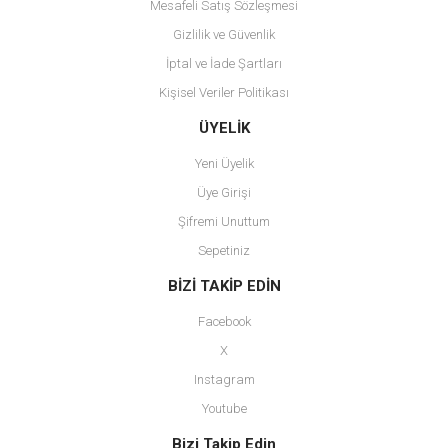
Mesafeli Satış Sözleşmesi
Gizlilik ve Güvenlik
İptal ve İade Şartları
Kişisel Veriler Politikası
Gönder
ÜYELİK
Yeni Üyelik
Üye Girişi
Şifremi Unuttum
Sepetiniz
BİZİ TAKİP EDİN
Facebook
X
Instagram
Youtube
Bizi Takip Edin