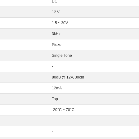
DC
12 V
1.5 ~ 30V
3kHz
Piezo
Single Tone
-
80dB @ 12V, 30cm
12mA
Top
-20°C ~ 70°C
-
-