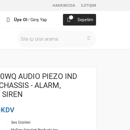
HAKKIMIZDA
İLETİŞİM
Üye Ol
Giriş Yap
Sepetim
/
0WQ AUDIO PIEZO IND
 CHASSIS - ALARM,
 SIREN
+KDV
Ses Ürünleri