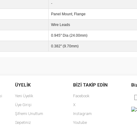
-
Panel Mount, Flange
Wire Leads
0.945" Dia (24.00mm)
0.382" (9.70mm)
e diğer konularda yetersiz gördüğünüz noktaları öneri formunu kullanarak tarafımı
Bu ürüne ilk yorumu siz yapın!
ÜYELİK
BİZİ TAKİP EDİN
Bi
r.
Yorum Yaz
si
Yeni Üyelik
Facebook
Üye Girişi
X
Şifremi Unuttum
Instagram
Sepetiniz
Youtube