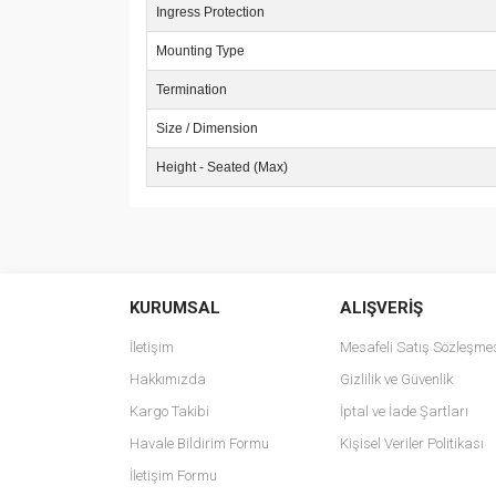
Ingress Protection
Mounting Type
Termination
Size / Dimension
Height - Seated (Max)
Bu ürünün fiyat bilgisi, resim, ürün açıklamalarında v
Görüş ve önerileriniz için teşekkür ederiz.
KURUMSAL
ALIŞVERİŞ
Ürün resmi kalitesiz, bozuk veya görüntülenemiyo
Ürün açıklamasında eksik bilgiler bulunuyor.
İletişim
Mesafeli Satış Sözleşme
Ürün bilgilerinde hatalar bulunuyor.
Hakkımızda
Gizlilik ve Güvenlik
Ürün fiyatı diğer sitelerden daha pahalı.
Kargo Takibi
İptal ve İade Şartları
Bu ürüne benzer farklı alternatifler olmalı.
Havale Bildirim Formu
Kişisel Veriler Politikası
İletişim Formu