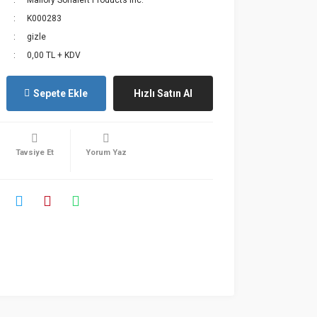
Mallory Sonalert Products Inc.
K000283
gizle
0,00 TL + KDV
Sepete Ekle
Hızlı Satın Al
Tavsiye Et
Yorum Yaz