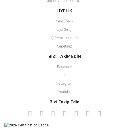
Kişisel Veriler Politikası
ÜYELİK
Yeni Üyelik
Üye Girişi
Şifremi Unuttum
Sepetiniz
BİZİ TAKİP EDİN
Facebook
X
Instagram
Youtube
Bizi Takip Edin