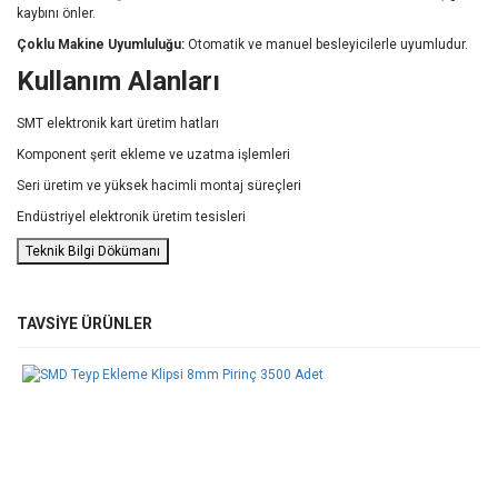
kaybını
önler.
Çoklu
Makine
Uyumluluğu:
Otomatik
ve
manuel
besleyicilerle
uyumludur.
Kullanım
Alanları
SMT
elektronik
kart
üretim
hatları
Komponent
şerit
ekleme
ve
uzatma
işlemleri
Seri
üretim
ve
yüksek
hacimli
montaj
süreçleri
Endüstriyel
elektronik
üretim
tesisleri
Teknik Bilgi Dökümanı
Bu ürünün fiyat bilgisi, resim, ürün açıklamalarında ve diğer
TAVSİYE ÜRÜNLER
konularda yetersiz gördüğünüz noktaları öneri formunu kullanarak
Bu ürüne ilk yorumu siz yapın!
tarafımıza iletebilirsiniz.
Görüş ve önerileriniz için teşekkür ederiz.
Yorum Yaz
Ürün resmi kalitesiz, bozuk veya görüntülenemiyor.
Ürün açıklamasında eksik bilgiler bulunuyor.
Ürün bilgilerinde hatalar bulunuyor.