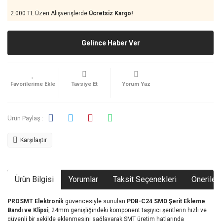
2.000 TL Üzeri Alışverişlerde
Ücretsiz Kargo!
Gelince Haber Ver
Tavsiye Et
Yorum Yaz
Ürün Paylaş :
Karşılaştır
Ürün Bilgisi
Yorumlar
Taksit Seçenekleri
Önerileri
PROSMT
Elektronik
güvencesiyle
sunulan
PDB-
C24
SMD
Şerit
Ekleme
Bandı
ve
Klipsi
,
24mm
genişliğindeki
komponent
taşıyıcı
şeritlerin
hızlı
ve
güvenli
bir
şekilde
eklenmesini
sağlayarak
SMT
üretim
hatlarında