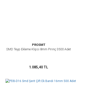
Ürün fiyatı diğer sitelerden daha pahalı.
Bu ürüne benzer farklı alternatifler olmalı.
PROSMT
Gönder
SMD Teyp Ekleme Klipsi 8mm Pirinç 3500 Adet
1.085,40 TL