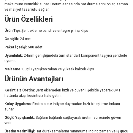
maksimum
verimlilik
sunar.
Üretim
esnasında
hat
durmalarını
önler,
zaman
ve
maliyet
tasarrufu
sağlar.
Ürün
Özellikleri
Ürün
Tipi:
Şerit
ekleme
bandı
ve
entegre
pirinç
klips
Genişlik:
24
mm
Paket
İçeriği:
500
adet
Uyumluluk:
24mm
genişliğindeki
tüm
standart
komponent
taşıyıcı
şeritlerle
uyumlu
Malzeme:
Güçlü
yapışkan
taban
ve
yüksek
kaliteli
klips
Ürünün
Avantajları
Kesintisiz
Üretim:
Şerit
eklemeleri
hızlı
ve
güvenli
şekilde
yaparak
SMT
hattında
akışı
kesintisiz
hale
getirir.
Kolay
Uygulama:
Ekstra
alete
ihtiyaç
duymadan
hızlı
birleştirme
imkanı
sunar.
Güçlü
Yapışkanlık:
Sağlam
bağlantı
sağlayarak
üretim
sürecinde
güven
verir.
Üretim
Verimliliği:
Hat
duraksamalarını
minimuma
indirir,
zaman
ve
iş
gücü