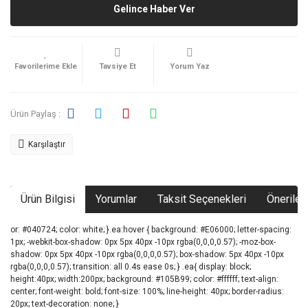
Gelince Haber Ver
Tavsiye Et
Yorum Yaz
Ürün Paylaş :
Karşılaştır
Ürün Bilgisi
Yorumlar
Taksit Seçenekleri
Önerileri
or: #040724; color: white; }.ea:hover { background: #E06000; letter-spacing:
1px; -webkit-box-shadow: 0px 5px 40px -10px rgba(0,0,0,0.57); -moz-box-
shadow: 0px 5px 40px -10px rgba(0,0,0,0.57); box-shadow: 5px 40px -10px
rgba(0,0,0,0.57); transition: all 0.4s ease 0s; } .ea{ display: block;
height:40px; width:200px; background: #105B99; color: #ffffff; text-align:
center; font-weight: bold; font-size: 100%; line-height: 40px; border-radius:
20px; text-decoration: none; }