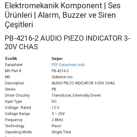
Elektromekanik Komponent | Ses
Ürünleri | Alarm, Buzzer ve Siren
Çeşitleri
PB-4216-2 AUDIO PIEZO INDICATOR 3-
20V CHAS
Özellik
Değer
Datasheet
PDF Datasheet indir
Mfr Part #
PB-4216-2
Mfr
Soberton Inc.
Description
AUDIO PIEZO INDICATOR 3-20V CHAS
Series
PB
Driver Circuitry
Transducer, Externally Driven
Input Type
DC
Voltage - Rated
12 V
Voltage Range
3 ~ 20V
Frequency
2.8kHz
Technology
Piezo
Operating Mode
Single Tone