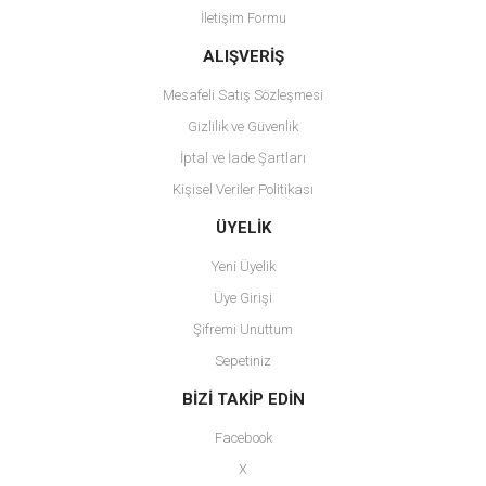
İletişim Formu
Ürün fiyatı diğer sitelerden daha pahalı.
Bu ürüne benzer farklı alternatifler olmalı.
ALIŞVERİŞ
Mesafeli Satış Sözleşmesi
Gizlilik ve Güvenlik
İptal ve İade Şartları
Kişisel Veriler Politikası
Gönder
ÜYELİK
Yeni Üyelik
Üye Girişi
Şifremi Unuttum
Sepetiniz
BİZİ TAKİP EDİN
Facebook
X