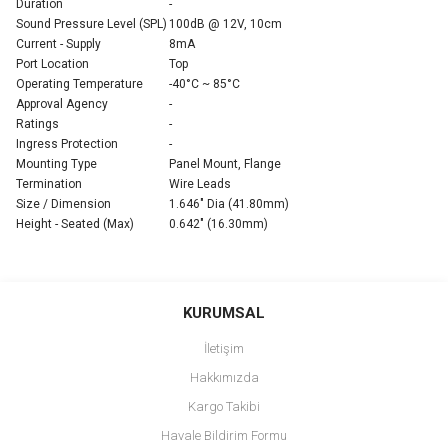
Duration
-
Sound Pressure Level (SPL)
100dB @ 12V, 10cm
Current - Supply
8mA
Port Location
Top
Operating Temperature
-40°C ~ 85°C
Approval Agency
-
Ratings
-
Ingress Protection
-
Mounting Type
Panel Mount, Flange
Termination
Wire Leads
Size / Dimension
1.646" Dia (41.80mm)
Height - Seated (Max)
0.642" (16.30mm)
Bu ürünün fiyat bilgisi, resim, ürün açıklamalarında ve diğer
konularda yetersiz gördüğünüz noktaları öneri formunu kullanarak
Bu ürüne ilk yorumu siz yapın!
KURUMSAL
tarafımıza iletebilirsiniz.
Görüş ve önerileriniz için teşekkür ederiz.
İletişim
Yorum Yaz
Hakkımızda
Ürün resmi kalitesiz, bozuk veya görüntülenemiyor.
Kargo Takibi
Ürün açıklamasında eksik bilgiler bulunuyor.
Havale Bildirim Formu
Ürün bilgilerinde hatalar bulunuyor.