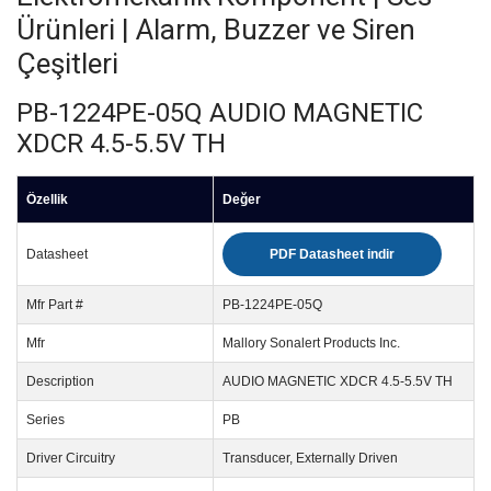
Ürünleri | Alarm, Buzzer ve Siren
Çeşitleri
PB-1224PE-05Q AUDIO MAGNETIC
XDCR 4.5-5.5V TH
Özellik
Değer
Datasheet
PDF Datasheet indir
Mfr Part #
PB-1224PE-05Q
Mfr
Mallory Sonalert Products Inc.
Description
AUDIO MAGNETIC XDCR 4.5-5.5V TH
Series
PB
Driver Circuitry
Transducer, Externally Driven