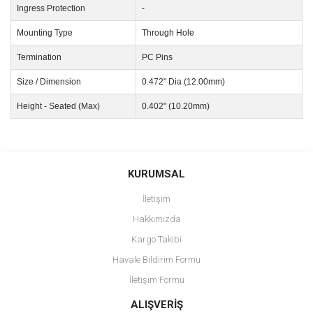
Ingress Protection
-
Mounting Type
Through Hole
Termination
PC Pins
Size / Dimension
0.472" Dia (12.00mm)
Height - Seated (Max)
0.402" (10.20mm)
Bu ürünün fiyat bilgisi, resim, ürün açıklamalarında ve diğer
konularda yetersiz gördüğünüz noktaları öneri formunu kullanarak
Bu ürüne ilk yorumu siz yapın!
KURUMSAL
tarafımıza iletebilirsiniz.
Görüş ve önerileriniz için teşekkür ederiz.
İletişim
Yorum Yaz
Hakkımızda
Ürün resmi kalitesiz, bozuk veya görüntülenemiyor.
Kargo Takibi
Ürün açıklamasında eksik bilgiler bulunuyor.
Havale Bildirim Formu
Ürün bilgilerinde hatalar bulunuyor.
İletişim Formu
Ürün fiyatı diğer sitelerden daha pahalı.
Bu ürüne benzer farklı alternatifler olmalı.
ALIŞVERİŞ