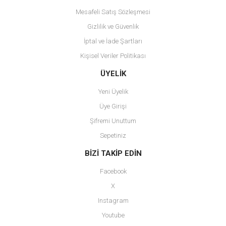
Mesafeli Satış Sözleşmesi
Gizlilik ve Güvenlik
İptal ve İade Şartları
Kişisel Veriler Politikası
Gönder
ÜYELİK
Yeni Üyelik
Üye Girişi
Şifremi Unuttum
Sepetiniz
BİZİ TAKİP EDİN
Facebook
X
Instagram
Youtube