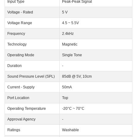
Input Type
Peak-Peak Signal
Voltage - Rated
5 V
Voltage Range
4.5 ~ 5.5V
Frequency
2.4kHz
Technology
Magnetic
Operating Mode
Single Tone
Duration
-
Sound Pressure Level (SPL)
85dB @ 5V, 10cm
Current - Supply
50mA
Port Location
Top
Operating Temperature
-20°C ~ 70°C
Approval Agency
-
Ratings
Washable