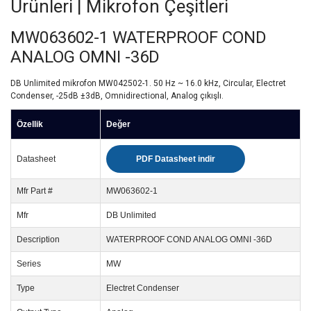
Ürünleri | Mikrofon Çeşitleri
MW063602-1 WATERPROOF COND
ANALOG OMNI -36D
DB Unlimited mikrofon MW042502-1. 50 Hz ~ 16.0 kHz, Circular, Electret
Condenser, -25dB ±3dB, Omnidirectional, Analog çıkışlı.
Özellik
Değer
Datasheet
PDF Datasheet indir
Mfr Part #
MW063602-1
Mfr
DB Unlimited
Description
WATERPROOF COND ANALOG OMNI -36D
Series
MW
Type
Electret Condenser