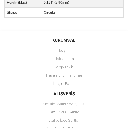
Height (Max)
0.114" (2.90mm)
Shape
Circular
Bu ürünün fiyat bilgisi, resim, ürün açıklamalarında ve diğer
konularda yetersiz gördüğünüz noktaları öneri formunu kullanarak
Bu ürüne ilk yorumu siz yapın!
KURUMSAL
tarafımıza iletebilirsiniz.
Görüş ve önerileriniz için teşekkür ederiz.
İletişim
Yorum Yaz
Hakkımızda
Ürün resmi kalitesiz, bozuk veya görüntülenemiyor.
Kargo Takibi
Ürün açıklamasında eksik bilgiler bulunuyor.
Havale Bildirim Formu
Ürün bilgilerinde hatalar bulunuyor.
İletişim Formu
Ürün fiyatı diğer sitelerden daha pahalı.
Bu ürüne benzer farklı alternatifler olmalı.
ALIŞVERİŞ
Mesafeli Satış Sözleşmesi
Gizlilik ve Güvenlik
İptal ve İade Şartları