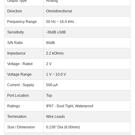
Output Type
Analog
Direction
Omnidirectional
Frequency Range
50 Hz ~ 16.0 kHz
Sensitivity
-36dB ±3dB
S/N Ratio
60dB
Impedance
2.2 kOhms
Voltage - Rated
2 V
Voltage Range
1 V ~ 10.0 V
Current - Supply
500 µA
Port Location
Top
Ratings
IP67 - Dust Tight, Waterproof
Termination
Wire Leads
Size / Dimension
0.236" Dia (6.00mm)