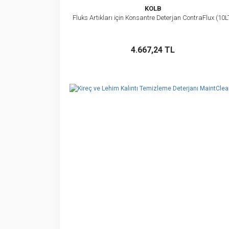
KOLB
Fluks Artıkları için Konsantre Deterjan ContraFlux (10L
İncele
Sepete Ekle
4.667,24 TL