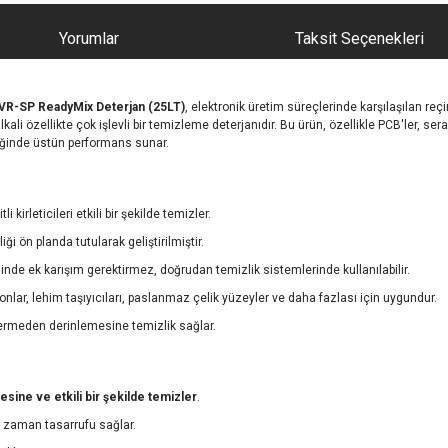
Yorumlar
Taksit Seçenekleri
 VR-SP ReadyMix Deterjan (25LT)
, elektronik üretim süreçlerinde karşılaşılan reçin
ali özellikte çok işlevli bir temizleme deterjanıdır. Bu ürün, özellikle PCB'ler, seram
iğinde üstün performans sunar.
 kirleticileri etkili bir şekilde temizler.
ği ön planda tutularak geliştirilmiştir.
nde ek karışım gerektirmez, doğrudan temizlik sistemlerinde kullanılabilir.
onlar, lehim taşıyıcıları, paslanmaz çelik yüzeyler ve daha fazlası için uygundur.
ermeden derinlemesine temizlik sağlar.
sine ve etkili bir şekilde temizler
.
 zaman tasarrufu sağlar.