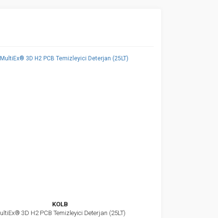
za iletebilirsiniz.
KOLB
ultiEx® 3D H2 PCB Temizleyici Deterjan (25LT)
İncele