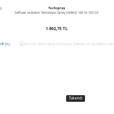
Techspray
T)
Defluxer ve Bakım Temizleyici Sprey (368ml) 1631A-16S G3
İncele
Sepete Ekle
1.862,75 TL
Tükendi