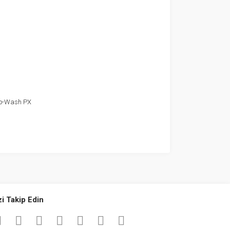
tro-Wash PX
zi Takip Edin