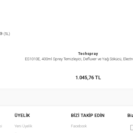
® (5L)
Techspray
ES1010E, 400ml Sprey Temizleyici, Defluxer ve Yağ Sökücü, Elec
İncele
Stokta Yok
1.045,76 TL
ÜYELİK
BİZİ TAKİP EDİN
Bi
si
Yeni Üyelik
Facebook