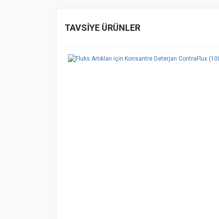
Bu ürünün fiyat bilgisi, resim, ürün açıklamalarında v
Görüş ve önerileriniz için teşekkür ederiz.
TAVSİYE ÜRÜNLER
Ürün resmi kalitesiz, bozuk veya görüntülenemiyo
Ürün açıklamasında eksik bilgiler bulunuyor.
Ürün bilgilerinde hatalar bulunuyor.
Ürün fiyatı diğer sitelerden daha pahalı.
Bu ürüne benzer farklı alternatifler olmalı.