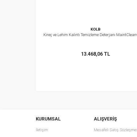
KOLB
Kireç ve Lehim Kalıntı Temizleme Deterjanı MaintClean
İncele
Sepete Ekle
13.468,06 TL
KURUMSAL
ALIŞVERİŞ
İletişim
Mesafeli Satış Sözleşme