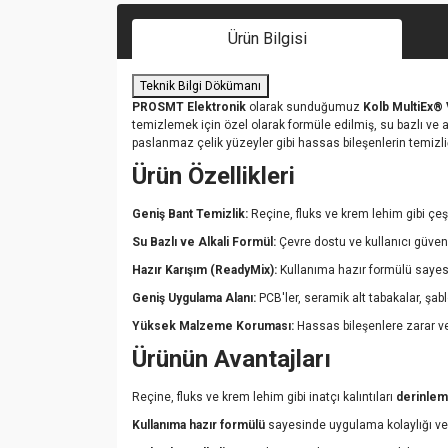
Ürün Bilgisi
Teknik Bilgi Dökümanı
PROSMT Elektronik
olarak sunduğumuz
Kolb MultiEx®
temizlemek için özel olarak formüle edilmiş, su bazlı ve alk
paslanmaz çelik yüzeyler gibi hassas bileşenlerin temizl
Ürün Özellikleri
Geniş Bant Temizlik:
Reçine, fluks ve krem lehim gibi çeşitli
Su Bazlı ve Alkali Formül:
Çevre dostu ve kullanıcı güvenli
Hazır Karışım (ReadyMix):
Kullanıma hazır formülü sayesi
Geniş Uygulama Alanı:
PCB'ler, seramik alt tabakalar, şabl
Yüksek Malzeme Koruması:
Hassas bileşenlere zarar v
Ürünün Avantajları
Reçine, fluks ve krem lehim gibi inatçı kalıntıları
derinleme
Kullanıma hazır formülü
sayesinde uygulama kolaylığı ve