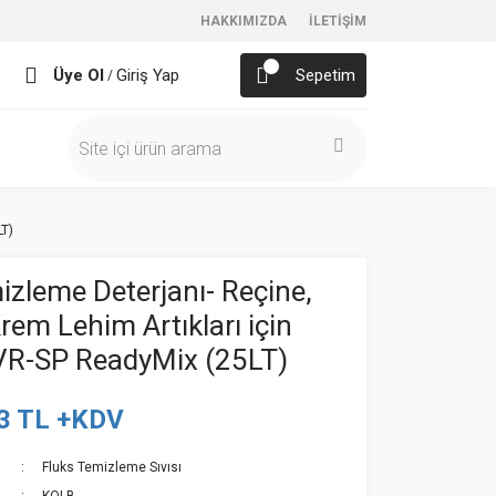
HAKKIMIZDA
İLETİŞİM
Üye Ol
Giriş Yap
Sepetim
/
LT)
zleme Deterjanı- Reçine,
rem Lehim Artıkları için
VR-SP ReadyMix (25LT)
3 TL +KDV
Fluks Temizleme Sıvısı