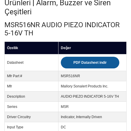
Ürünleri | Alarm, Buzzer ve Siren
Çeşitleri
MSR516NR AUDIO PIEZO INDICATOR
5-16V TH
Özellik
Değer
Datasheet
PDF Datasheet indir
Mfr Part #
MSR516NR
Mfr
Mallory Sonalert Products Inc.
Description
AUDIO PIEZO INDICATOR 5-16V TH
Series
MSR
Driver Circuitry
Indicator, Internally Driven
Input Type
DC