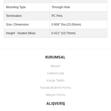
Mounting Type
Through Hole
Termination
PC Pins
Size / Dimension
0.906" Dia (23.00mm)
Height - Seated (Max)
0.421" (10.70mm)
Bu ürünün fiyat bilgisi, resim, ürün açıklamalarında ve diğer
konularda yetersiz gördüğünüz noktaları öneri formunu kullanarak
Bu ürüne ilk yorumu siz yapın!
KURUMSAL
tarafımıza iletebilirsiniz.
Görüş ve önerileriniz için teşekkür ederiz.
İletişim
Yorum Yaz
Hakkımızda
Ürün resmi kalitesiz, bozuk veya görüntülenemiyor.
Kargo Takibi
Ürün açıklamasında eksik bilgiler bulunuyor.
Havale Bildirim Formu
Ürün bilgilerinde hatalar bulunuyor.
İletişim Formu
Ürün fiyatı diğer sitelerden daha pahalı.
Bu ürüne benzer farklı alternatifler olmalı.
ALIŞVERİŞ