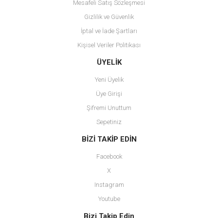
Mesafeli Satış Sözleşmesi
Gizlilik ve Güvenlik
İptal ve İade Şartları
Kişisel Veriler Politikası
Gönder
ÜYELİK
Yeni Üyelik
Üye Girişi
Şifremi Unuttum
Sepetiniz
BİZİ TAKİP EDİN
Facebook
X
Instagram
Youtube
Bizi Takip Edin