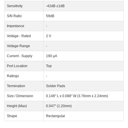
Sensitivity
-42dB ±1dB
S/N Ratio
59dB
Impedance
-
Voltage - Rated
2 V
Voltage Range
-
Current - Supply
190 µA
Port Location
Top
Ratings
-
Termination
Solder Pads
Size / Dimension
0.148" L x 0.088" W (3.76mm x 2.24mm)
Height (Max)
0.047" (1.20mm)
Shape
Rectangular