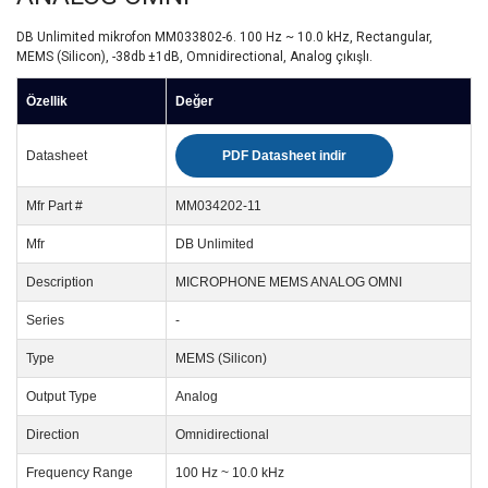
DB Unlimited mikrofon MM033802-6. 100 Hz ~ 10.0 kHz, Rectangular,
MEMS (Silicon), -38db ±1dB, Omnidirectional, Analog çıkışlı.
Özellik
Değer
Datasheet
PDF Datasheet indir
Mfr Part #
MM034202-11
Mfr
DB Unlimited
Description
MICROPHONE MEMS ANALOG OMNI
Series
-
Type
MEMS (Silicon)
Output Type
Analog
Direction
Omnidirectional
Frequency Range
100 Hz ~ 10.0 kHz