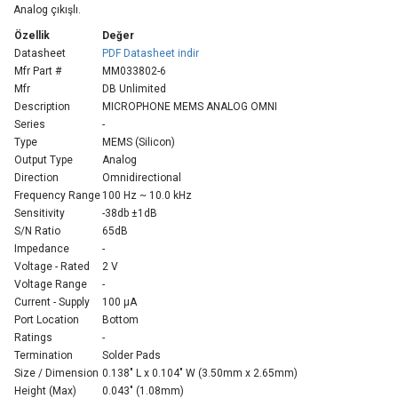
Analog çıkışlı.
Özellik
Değer
Datasheet
PDF Datasheet indir
Mfr Part #
MM033802-6
Mfr
DB Unlimited
Description
MICROPHONE MEMS ANALOG OMNI
Series
-
Type
MEMS (Silicon)
Output Type
Analog
Direction
Omnidirectional
Frequency Range
100 Hz ~ 10.0 kHz
Sensitivity
-38db ±1dB
S/N Ratio
65dB
Impedance
-
Voltage - Rated
2 V
Voltage Range
-
Current - Supply
100 µA
Port Location
Bottom
Ratings
-
Termination
Solder Pads
Size / Dimension
0.138" L x 0.104" W (3.50mm x 2.65mm)
Height (Max)
0.043" (1.08mm)