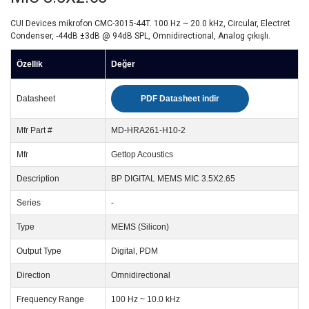
CUI Devices mikrofon CMC-3015-44T. 100 Hz ~ 20.0 kHz, Circular, Electret
Condenser, -44dB ±3dB @ 94dB SPL, Omnidirectional, Analog çıkışlı.
Özellik
Değer
Datasheet
PDF Datasheet indir
Mfr Part #
MD-HRA261-H10-2
Mfr
Gettop Acoustics
Description
BP DIGITAL MEMS MIC 3.5X2.65
Series
-
Type
MEMS (Silicon)
Output Type
Digital, PDM
Direction
Omnidirectional
Frequency Range
100 Hz ~ 10.0 kHz