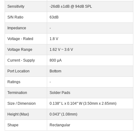
Sensitivity
-26dB ±1dB @ 94dB SPL
S/N Ratio
63dB
Impedance
-
Voltage - Rated
1.8 V
Voltage Range
1.62 V ~ 3.6 V
Current - Supply
800 µA
Port Location
Bottom
Ratings
-
Termination
Solder Pads
Size / Dimension
0.138" L x 0.104" W (3.50mm x 2.65mm)
Height (Max)
0.043" (1.08mm)
Shape
Rectangular