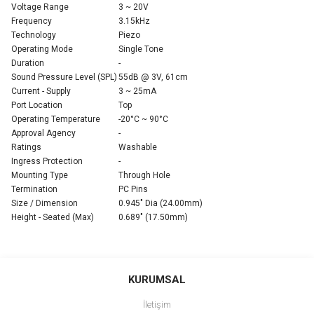
Voltage Range
3 ~ 20V
Frequency
3.15kHz
Technology
Piezo
Operating Mode
Single Tone
Duration
-
Sound Pressure Level (SPL)
55dB @ 3V, 61cm
Current - Supply
3 ~ 25mA
Port Location
Top
Operating Temperature
-20°C ~ 90°C
Approval Agency
-
Ratings
Washable
Ingress Protection
-
Mounting Type
Through Hole
Termination
PC Pins
Size / Dimension
0.945" Dia (24.00mm)
Height - Seated (Max)
0.689" (17.50mm)
Bu ürünün fiyat bilgisi, resim, ürün açıklamalarında ve diğer
konularda yetersiz gördüğünüz noktaları öneri formunu kullanarak
Bu ürüne ilk yorumu siz yapın!
KURUMSAL
tarafımıza iletebilirsiniz.
Görüş ve önerileriniz için teşekkür ederiz.
İletişim