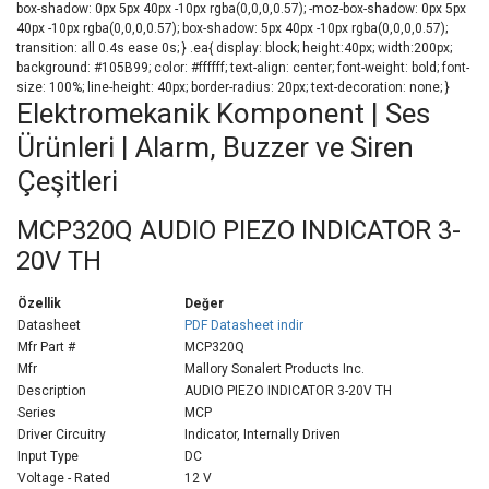
box-shadow: 0px 5px 40px -10px rgba(0,0,0,0.57); -moz-box-shadow: 0px 5px
40px -10px rgba(0,0,0,0.57); box-shadow: 5px 40px -10px rgba(0,0,0,0.57);
transition: all 0.4s ease 0s; } .ea{ display: block; height:40px; width:200px;
background: #105B99; color: #ffffff; text-align: center; font-weight: bold; font-
size: 100%; line-height: 40px; border-radius: 20px; text-decoration: none; }
Elektromekanik Komponent | Ses
Ürünleri | Alarm, Buzzer ve Siren
Çeşitleri
MCP320Q AUDIO PIEZO INDICATOR 3-
20V TH
Özellik
Değer
Datasheet
PDF Datasheet indir
Mfr Part #
MCP320Q
Mfr
Mallory Sonalert Products Inc.
Description
AUDIO PIEZO INDICATOR 3-20V TH
Series
MCP
Driver Circuitry
Indicator, Internally Driven
Input Type
DC
Voltage - Rated
12 V