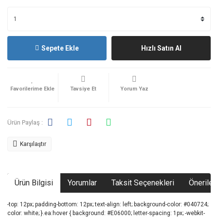
Sepete Ekle
Hızlı Satın Al
Tavsiye Et
Yorum Yaz
Ürün Paylaş :
Karşılaştır
Ürün Bilgisi
Yorumlar
Taksit Seçenekleri
Önerileri
-top: 12px; padding-bottom: 12px; text-align: left; background-color: #040724;
color: white; }.ea:hover { background: #E06000; letter-spacing: 1px; -webkit-