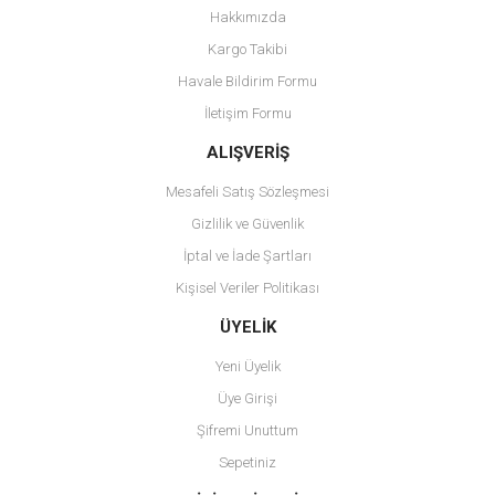
Yorum Yaz
Hakkımızda
Ürün resmi kalitesiz, bozuk veya görüntülenemiyor.
Kargo Takibi
Ürün açıklamasında eksik bilgiler bulunuyor.
Havale Bildirim Formu
Ürün bilgilerinde hatalar bulunuyor.
İletişim Formu
Ürün fiyatı diğer sitelerden daha pahalı.
Bu ürüne benzer farklı alternatifler olmalı.
ALIŞVERİŞ
Mesafeli Satış Sözleşmesi
Gizlilik ve Güvenlik
İptal ve İade Şartları
Kişisel Veriler Politikası
Gönder
ÜYELİK
Yeni Üyelik
Üye Girişi
Şifremi Unuttum
Sepetiniz