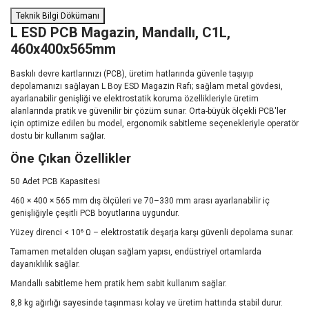
Teknik Bilgi Dökümanı
L ESD PCB Magazin, Mandallı, C1L,
460x400x565mm
Baskılı devre kartlarınızı (PCB), üretim hatlarında güvenle taşıyıp
depolamanızı sağlayan L Boy ESD Magazin Rafı; sağlam metal gövdesi,
ayarlanabilir genişliği ve elektrostatik koruma özellikleriyle üretim
alanlarında pratik ve güvenilir bir çözüm sunar. Orta-büyük ölçekli PCB'ler
için optimize edilen bu model, ergonomik sabitleme seçenekleriyle operatör
dostu bir kullanım sağlar.
Öne Çıkan Özellikler
50 Adet PCB Kapasitesi
460 × 400 × 565 mm dış ölçüleri ve 70–330 mm arası ayarlanabilir iç
genişliğiyle çeşitli PCB boyutlarına uygundur.
Yüzey direnci < 10⁶ Ω – elektrostatik deşarja karşı güvenli depolama sunar.
Tamamen metalden oluşan sağlam yapısı, endüstriyel ortamlarda
dayanıklılık sağlar.
Mandallı sabitleme hem pratik hem sabit kullanım sağlar.
8,8 kg ağırlığı sayesinde taşınması kolay ve üretim hattında stabil durur.