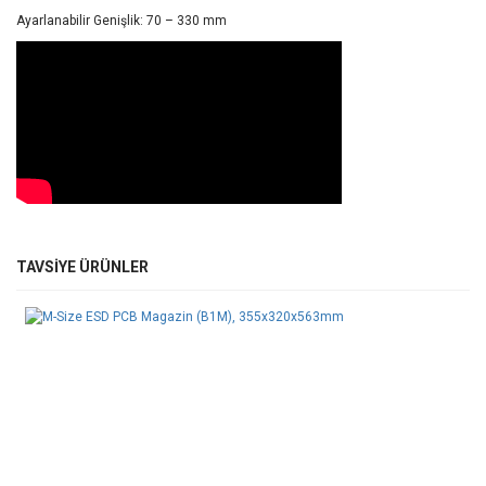
Ayarlanabilir Genişlik: 70 – 330 mm
Bu ürünün fiyat bilgisi, resim, ürün açıklamalarında ve diğer
TAVSİYE ÜRÜNLER
konularda yetersiz gördüğünüz noktaları öneri formunu kullanarak
Bu ürüne ilk yorumu siz yapın!
tarafımıza iletebilirsiniz.
Görüş ve önerileriniz için teşekkür ederiz.
Yorum Yaz
Ürün resmi kalitesiz, bozuk veya görüntülenemiyor.
Ürün açıklamasında eksik bilgiler bulunuyor.
Ürün bilgilerinde hatalar bulunuyor.
Ürün fiyatı diğer sitelerden daha pahalı.