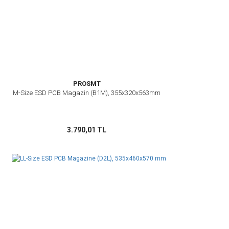
Bu ürüne benzer farklı alternatifler olmalı.
Gönder
PROSMT
M-Size ESD PCB Magazin (B1M), 355x320x563mm
3.790,01 TL