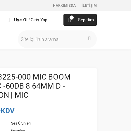
HAKKIMIZDA
İLETİŞİM
Üye Ol
Giriş Yap
Sepetim
/
3225-000 MIC BOOM
 -60DB 8.64MM D -
N | MIC
+KDV
Ses Ürünleri