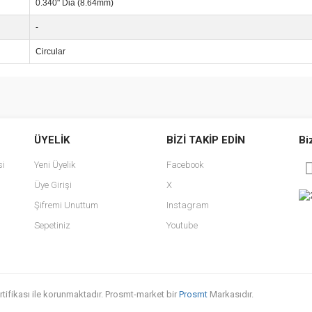
0.340" Dia (8.64mm)
-
Circular
e diğer konularda yetersiz gördüğünüz noktaları öneri formunu kullanarak tarafımı
Bu ürüne ilk yorumu siz yapın!
ÜYELİK
BİZİ TAKİP EDİN
Bi
r.
Yorum Yaz
si
Yeni Üyelik
Facebook
Üye Girişi
X
Şifremi Unuttum
Instagram
Sepetiniz
Youtube
sertifikası ile korunmaktadır. Prosmt-market bir
Prosmt
Markasıdır.
Gönder