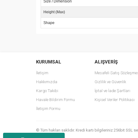
Size / Dimension
Height (Max)
Shape
Bu ürünün fiyat bilgisi, resim, ürün açıklamalarında v
Görüş ve önerileriniz için teşekkür ederiz.
KURUMSAL
ALIŞVERİŞ
Ürün resmi kalitesiz, bozuk veya görüntülenemiyo
Ürün açıklamasında eksik bilgiler bulunuyor.
İletişim
Mesafeli Satış Sözleşme
Ürün bilgilerinde hatalar bulunuyor.
Hakkımızda
Gizlilik ve Güvenlik
Ürün fiyatı diğer sitelerden daha pahalı.
Kargo Takibi
İptal ve İade Şartları
Bu ürüne benzer farklı alternatifler olmalı.
Havale Bildirim Formu
Kişisel Veriler Politikası
İletişim Formu
© Tüm hakları saklıdır. Kredi kartı bilgileriniz 256bit SSL 