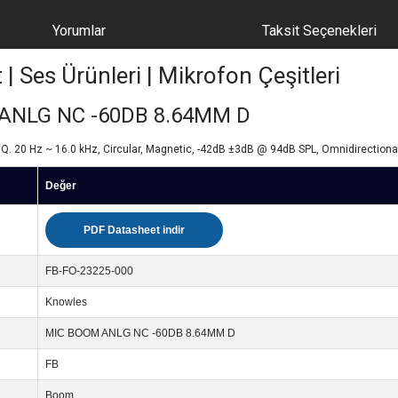
Yorumlar
Taksit Seçenekleri
Ses Ürünleri | Mikrofon Çeşitleri
 ANLG NC -60DB 8.64MM D
. 20 Hz ~ 16.0 kHz, Circular, Magnetic, -42dB ±3dB @ 94dB SPL, Omnidirectional,
Değer
PDF Datasheet indir
FB-FO-23225-000
Knowles
MIC BOOM ANLG NC -60DB 8.64MM D
FB
Boom