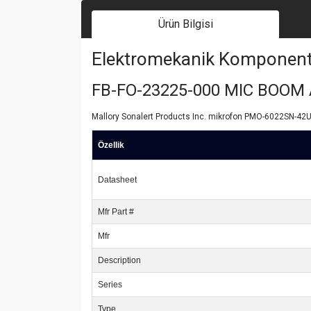
Ürün Bilgisi
Elektromekanik Komponent | 
FB-FO-23225-000 MIC BOOM
Mallory Sonalert Products Inc. mikrofon PMO-6022SN-42UQ
Özellik
Datasheet
Mfr Part #
Mfr
Description
Series
Type