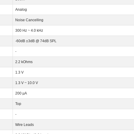
Analog
Noise Cancelling
300 Hz ~ 4.0 kHz
-60dB ±3dB @ 74dB SPL
-
2.2 kOhms
1.3 V
1.3 V ~ 10.0 V
200 µA
Top
-
Wire Leads