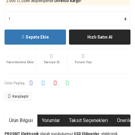
2.000 TL Üzeri Alışverişlerde
Ücretsiz Kargo!
Sepete Ekle
Hızlı Satın Al
Tavsiye Et
Yorum Yaz
Ürün Paylaş :
Karşılaştır
Ürün Bilgisi
Yorumlar
Taksit Seçenekleri
Önerileri
PROSMT Elektronik
olarak sunduğumuz
ESD Eldivenler
, elektronik