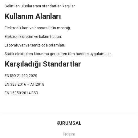
Belirtilen uluslararası standartları karşılar.
Kullanım Alanları
Elektronik kart ve hassas ürün montajı.
Elektronik üretim ve bakım hatları.
Laboratuvar ve temiz oda ortamları.
Statik elektrikten korunma gerektiren tüm hassas uygulamalar.
Karşıladığı Standartlar
EN ISO 21420:2020
EN 388:2016 + A1:2018
EN 16350:2014 ESD
Bu ürünün fiyat bilgisi, resim, ürün açıklamalarında ve diğer
konularda yetersiz gördüğünüz noktaları öneri formunu kullanarak
Bu ürüne ilk yorumu siz yapın!
KURUMSAL
tarafımıza iletebilirsiniz.
Görüş ve önerileriniz için teşekkür ederiz.
İletişim