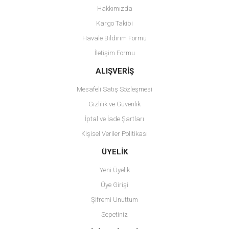
Yorum Yaz
Hakkımızda
Ürün resmi kalitesiz, bozuk veya görüntülenemiyor.
Kargo Takibi
Ürün açıklamasında eksik bilgiler bulunuyor.
Havale Bildirim Formu
Ürün bilgilerinde hatalar bulunuyor.
İletişim Formu
Ürün fiyatı diğer sitelerden daha pahalı.
Bu ürüne benzer farklı alternatifler olmalı.
ALIŞVERİŞ
Mesafeli Satış Sözleşmesi
Gizlilik ve Güvenlik
İptal ve İade Şartları
Kişisel Veriler Politikası
Gönder
ÜYELİK
Yeni Üyelik
Üye Girişi
Şifremi Unuttum
Sepetiniz