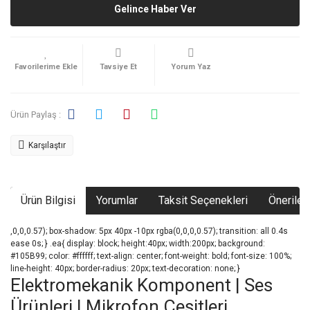
Gelince Haber Ver
Tavsiye Et
Yorum Yaz
Ürün Paylaş :
Karşılaştır
Ürün Bilgisi
Yorumlar
Taksit Seçenekleri
Önerileri
,0,0,0.57); box-shadow: 5px 40px -10px rgba(0,0,0,0.57); transition: all 0.4s
ease 0s; } .ea{ display: block; height:40px; width:200px; background:
#105B99; color: #ffffff; text-align: center; font-weight: bold; font-size: 100%;
line-height: 40px; border-radius: 20px; text-decoration: none; }
Elektromekanik Komponent | Ses
Ürünleri | Mikrofon Çeşitleri