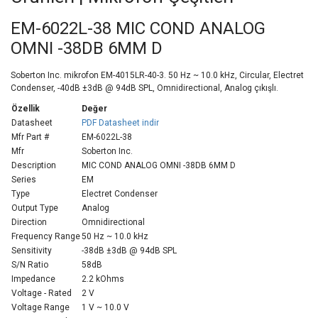
EM-6022L-38 MIC COND ANALOG
OMNI -38DB 6MM D
Soberton Inc. mikrofon EM-4015LR-40-3. 50 Hz ~ 10.0 kHz, Circular, Electret
Condenser, -40dB ±3dB @ 94dB SPL, Omnidirectional, Analog çıkışlı.
Özellik
Değer
Datasheet
PDF Datasheet indir
Mfr Part #
EM-6022L-38
Mfr
Soberton Inc.
Description
MIC COND ANALOG OMNI -38DB 6MM D
Series
EM
Type
Electret Condenser
Output Type
Analog
Direction
Omnidirectional
Frequency Range
50 Hz ~ 10.0 kHz
Sensitivity
-38dB ±3dB @ 94dB SPL
S/N Ratio
58dB
Impedance
2.2 kOhms
Voltage - Rated
2 V
Voltage Range
1 V ~ 10.0 V