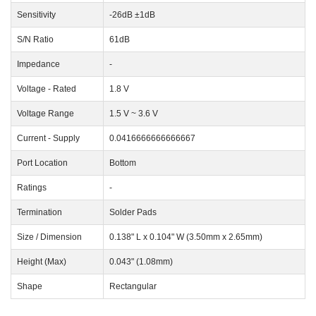
Sensitivity
-26dB ±1dB
S/N Ratio
61dB
Impedance
-
Voltage - Rated
1.8 V
Voltage Range
1.5 V ~ 3.6 V
Current - Supply
0.0416666666666667
Port Location
Bottom
Ratings
-
Termination
Solder Pads
Size / Dimension
0.138" L x 0.104" W (3.50mm x 2.65mm)
Height (Max)
0.043" (1.08mm)
Shape
Rectangular