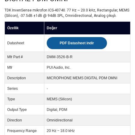
TDK InvenSense mikrofon ICS-40740. 77 Hz ~ 20.0 kHz, Rectangular, MEMS
(Silicon), -37.5dB ±1dB @ 94dB SPL, Omnidirectional, Analog çıkışlı.
Özellik
Değer
Datasheet
PDF Datasheet indir
Mfr Part #
DMM-3526-B-R
Mfr
PUI Audio, Inc.
Description
MICROPHONE MEMS DIGITAL PDM OMNI
Series
-
Type
MEMS (Silicon)
Output Type
Digital, PDM
Direction
Omnidirectional
Frequency Range
20 Hz ~ 18.0 kHz