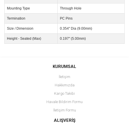
Mounting Type
Through Hole
Termination
PC Pins
Size / Dimension
0.354" Dia (9.00mm)
Height - Seated (Max)
0.197" (5.00mm)
Bu ürünün fiyat bilgisi, resim, ürün açıklamalarında ve diğer
konularda yetersiz gördüğünüz noktaları öneri formunu kullanarak
Bu ürüne ilk yorumu siz yapın!
KURUMSAL
tarafımıza iletebilirsiniz.
Görüş ve önerileriniz için teşekkür ederiz.
İletişim
Yorum Yaz
Hakkımızda
Ürün resmi kalitesiz, bozuk veya görüntülenemiyor.
Kargo Takibi
Ürün açıklamasında eksik bilgiler bulunuyor.
Havale Bildirim Formu
Ürün bilgilerinde hatalar bulunuyor.
İletişim Formu
Ürün fiyatı diğer sitelerden daha pahalı.
Bu ürüne benzer farklı alternatifler olmalı.
ALIŞVERİŞ