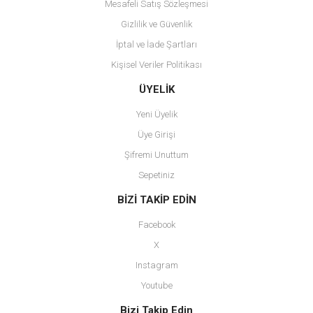
Mesafeli Satış Sözleşmesi
Gizlilik ve Güvenlik
İptal ve İade Şartları
Kişisel Veriler Politikası
Gönder
ÜYELİK
Yeni Üyelik
Üye Girişi
Şifremi Unuttum
Sepetiniz
BİZİ TAKİP EDİN
Facebook
X
Instagram
Youtube
Bizi Takip Edin