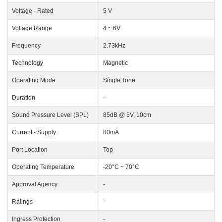
Voltage - Rated
5 V
Voltage Range
4 ~ 6V
Frequency
2.73kHz
Technology
Magnetic
Operating Mode
Single Tone
Duration
-
Sound Pressure Level (SPL)
85dB @ 5V, 10cm
Current - Supply
80mA
Port Location
Top
Operating Temperature
-20°C ~ 70°C
Approval Agency
-
Ratings
-
Ingress Protection
-