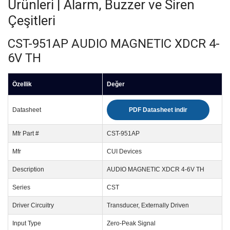
Ürünleri | Alarm, Buzzer ve Siren
Çeşitleri
CST-951AP AUDIO MAGNETIC XDCR 4-
6V TH
Özellik
Değer
Datasheet
PDF Datasheet indir
Mfr Part #
CST-951AP
Mfr
CUI Devices
Description
AUDIO MAGNETIC XDCR 4-6V TH
Series
CST
Driver Circuitry
Transducer, Externally Driven
Input Type
Zero-Peak Signal