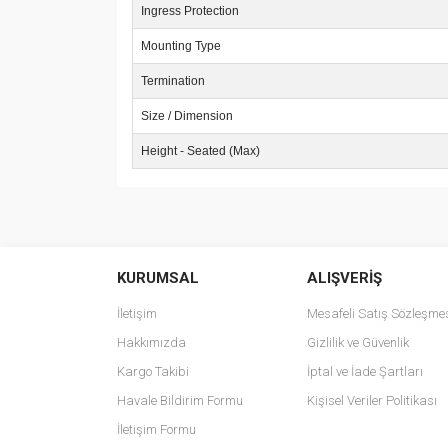
Ingress Protection
Mounting Type
Termination
Size / Dimension
Height - Seated (Max)
Bu ürünün fiyat bilgisi, resim, ürün açıklamalarında v
Görüş ve önerileriniz için teşekkür ederiz.
KURUMSAL
ALIŞVERİŞ
Ürün resmi kalitesiz, bozuk veya görüntülenemiyo
Ürün açıklamasında eksik bilgiler bulunuyor.
İletişim
Mesafeli Satış Sözleşme
Ürün bilgilerinde hatalar bulunuyor.
Hakkımızda
Gizlilik ve Güvenlik
Ürün fiyatı diğer sitelerden daha pahalı.
Kargo Takibi
İptal ve İade Şartları
Bu ürüne benzer farklı alternatifler olmalı.
Havale Bildirim Formu
Kişisel Veriler Politikası
İletişim Formu