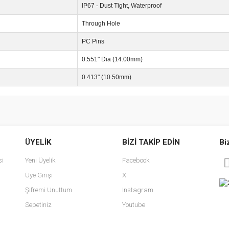
IP67 - Dust Tight, Waterproof
Through Hole
PC Pins
0.551" Dia (14.00mm)
0.413" (10.50mm)
e diğer konularda yetersiz gördüğünüz noktaları öneri formunu kullanarak tarafımı
Bu ürüne ilk yorumu siz yapın!
ÜYELİK
BİZİ TAKİP EDİN
Bi
r.
Yorum Yaz
si
Yeni Üyelik
Facebook
Üye Girişi
X
Şifremi Unuttum
Instagram
Sepetiniz
Youtube