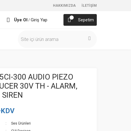
HAKKIMIZDA
İLETİŞİM
Üye Ol
Giriş Yap
Sepetim
/
5CI-300 AUDIO PIEZO
CER 30V TH - ALARM,
 SIREN
+KDV
Ses Ürünleri