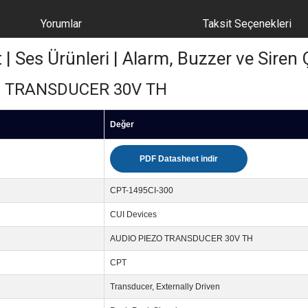
Yorumlar
Taksit Seçenekleri
Ses Ürünleri | Alarm, Buzzer ve Siren Ç
ZO TRANSDUCER 30V TH
Değer
PDF Datasheet indir
CPT-1495CI-300
CUI Devices
AUDIO PIEZO TRANSDUCER 30V TH
CPT
Transducer, Externally Driven