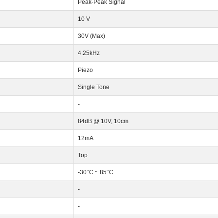
Peak-Peak Signal
10 V
30V (Max)
4.25kHz
Piezo
Single Tone
-
84dB @ 10V, 10cm
12mA
Top
-30°C ~ 85°C
-
-