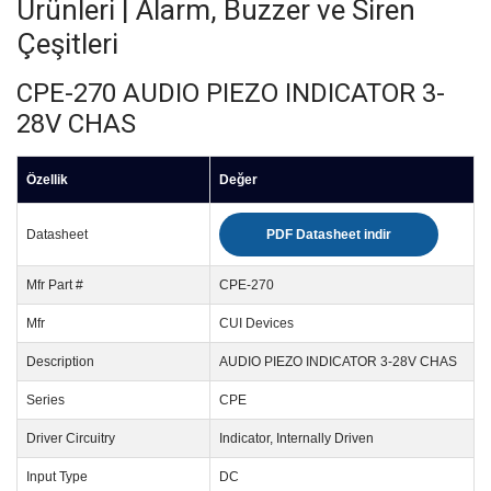
Ürünleri | Alarm, Buzzer ve Siren
Çeşitleri
CPE-270 AUDIO PIEZO INDICATOR 3-
28V CHAS
Özellik
Değer
Datasheet
PDF Datasheet indir
Mfr Part #
CPE-270
Mfr
CUI Devices
Description
AUDIO PIEZO INDICATOR 3-28V CHAS
Series
CPE
Driver Circuitry
Indicator, Internally Driven
Input Type
DC