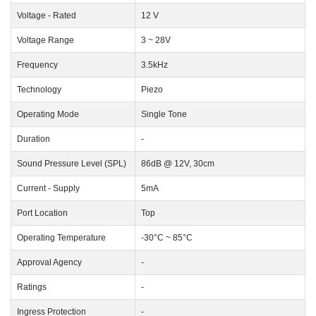
Voltage - Rated
12 V
Voltage Range
3 ~ 28V
Frequency
3.5kHz
Technology
Piezo
Operating Mode
Single Tone
Duration
-
Sound Pressure Level (SPL)
86dB @ 12V, 30cm
Current - Supply
5mA
Port Location
Top
Operating Temperature
-30°C ~ 85°C
Approval Agency
-
Ratings
-
Ingress Protection
-