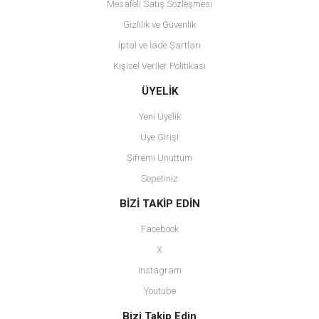
Mesafeli Satış Sözleşmesi
Gizlilik ve Güvenlik
İptal ve İade Şartları
Kişisel Veriler Politikası
Gönder
ÜYELİK
Yeni Üyelik
Üye Girişi
Şifremi Unuttum
Sepetiniz
BİZİ TAKİP EDİN
Facebook
X
Instagram
Youtube
Bizi Takip Edin