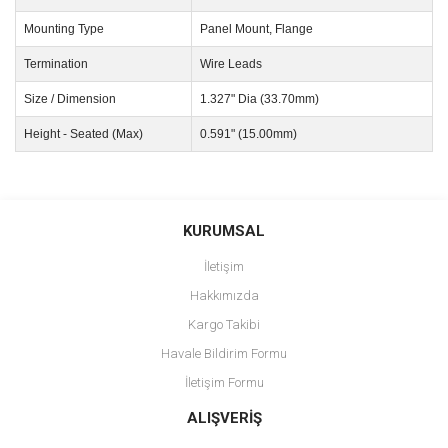
Mounting Type
Panel Mount, Flange
Termination
Wire Leads
Size / Dimension
1.327" Dia (33.70mm)
Height - Seated (Max)
0.591" (15.00mm)
Bu ürünün fiyat bilgisi, resim, ürün açıklamalarında ve diğer
konularda yetersiz gördüğünüz noktaları öneri formunu kullanarak
Bu ürüne ilk yorumu siz yapın!
KURUMSAL
tarafımıza iletebilirsiniz.
Görüş ve önerileriniz için teşekkür ederiz.
İletişim
Yorum Yaz
Hakkımızda
Ürün resmi kalitesiz, bozuk veya görüntülenemiyor.
Kargo Takibi
Ürün açıklamasında eksik bilgiler bulunuyor.
Havale Bildirim Formu
Ürün bilgilerinde hatalar bulunuyor.
İletişim Formu
Ürün fiyatı diğer sitelerden daha pahalı.
Bu ürüne benzer farklı alternatifler olmalı.
ALIŞVERİŞ