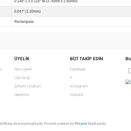
0.148" L x 0.116" W (3.76mm x 2.95mm)
0.047" (1.20mm)
Rectangular
e diğer konularda yetersiz gördüğünüz noktaları öneri formunu kullanarak tarafımı
Bu ürüne ilk yorumu siz yapın!
ÜYELİK
BİZİ TAKİP EDİN
Bi
r.
Yorum Yaz
si
Yeni Üyelik
Facebook
Üye Girişi
X
Şifremi Unuttum
Instagram
Sepetiniz
Youtube
sertifikası ile korunmaktadır. Prosmt-market bir
Prosmt
Markasıdır.
Gönder