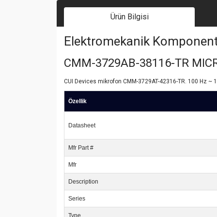
Ürün Bilgisi
Elektromekanik Komponent | 
CMM-3729AB-38116-TR MI
CUI Devices mikrofon CMM-3729AT-42316-TR. 100 Hz ~ 10.0 
Özellik
Datasheet
Mfr Part #
Mfr
Description
Series
Type