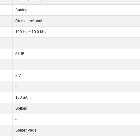
Analog
Omnidirectional
100 Hz ~ 10.0 kHz
-
57dB
-
2 V
-
160 µA
Bottom
-
Solder Pads