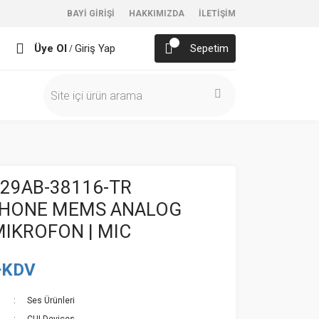
BAYİ GİRİŞİ
HAKKIMIZDA
İLETİŞİM
Üye Ol
Giriş Yap
Sepetim
/
29AB-38116-TR
HONE MEMS ANALOG
MIKROFON | MIC
+KDV
Ses Ürünleri