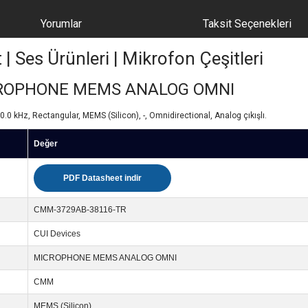
Yorumlar
Taksit Seçenekleri
Ses Ürünleri | Mikrofon Çeşitleri
CROPHONE MEMS ANALOG OMNI
kHz, Rectangular, MEMS (Silicon), -, Omnidirectional, Analog çıkışlı.
Değer
PDF Datasheet indir
CMM-3729AB-38116-TR
CUI Devices
MICROPHONE MEMS ANALOG OMNI
CMM
MEMS (Silicon)