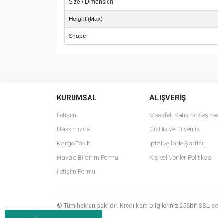
Size / Dimension
Height (Max)
Shape
Bu ürünün fiyat bilgisi, resim, ürün açıklamalarında v
Görüş ve önerileriniz için teşekkür ederiz.
KURUMSAL
ALIŞVERİŞ
Ürün resmi kalitesiz, bozuk veya görüntülenemiyo
Ürün açıklamasında eksik bilgiler bulunuyor.
İletişim
Mesafeli Satış Sözleşme
Ürün bilgilerinde hatalar bulunuyor.
Hakkımızda
Gizlilik ve Güvenlik
Ürün fiyatı diğer sitelerden daha pahalı.
Kargo Takibi
İptal ve İade Şartları
Bu ürüne benzer farklı alternatifler olmalı.
Havale Bildirim Formu
Kişisel Veriler Politikası
İletişim Formu
© Tüm hakları saklıdır. Kredi kartı bilgileriniz 256bit SSL 