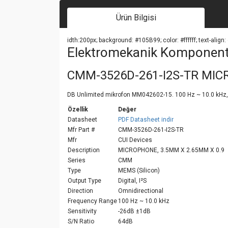
Ürün Bilgisi
idth:200px; background: #105B99; color: #ffffff; text-align: 
Elektromekanik Komponent | 
CMM-3526D-261-I2S-TR MIC
DB Unlimited mikrofon MM042602-15. 100 Hz ~ 10.0 kHz, Re
Özellik
Değer
Datasheet
PDF Datasheet indir
Mfr Part #
CMM-3526D-261-I2S-TR
Mfr
CUI Devices
Description
MICROPHONE, 3.5MM X 2.65MM X 0.9
Series
CMM
Type
MEMS (Silicon)
Output Type
Digital, I²S
Direction
Omnidirectional
Frequency Range
100 Hz ~ 10.0 kHz
Sensitivity
-26dB ±1dB
S/N Ratio
64dB