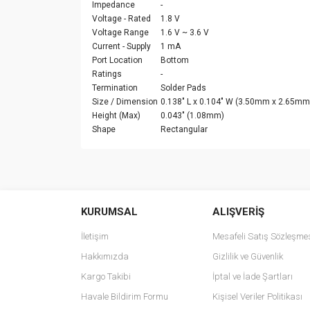
Impedance
-
Voltage - Rated
1.8 V
Voltage Range
1.6 V ~ 3.6 V
Current - Supply
1 mA
Port Location
Bottom
Ratings
-
Termination
Solder Pads
Size / Dimension
0.138" L x 0.104" W (3.50mm x 2.65mm
Height (Max)
0.043" (1.08mm)
Shape
Rectangular
Bu ürünün fiyat bilgisi, resim, ürün açıklamalarında v
Görüş ve önerileriniz için teşekkür ederiz.
KURUMSAL
ALIŞVERİŞ
Ürün resmi kalitesiz, bozuk veya görüntülenemiyo
Ürün açıklamasında eksik bilgiler bulunuyor.
İletişim
Mesafeli Satış Sözleşme
Ürün bilgilerinde hatalar bulunuyor.
Hakkımızda
Gizlilik ve Güvenlik
Ürün fiyatı diğer sitelerden daha pahalı.
Kargo Takibi
İptal ve İade Şartları
Bu ürüne benzer farklı alternatifler olmalı.
Havale Bildirim Formu
Kişisel Veriler Politikası