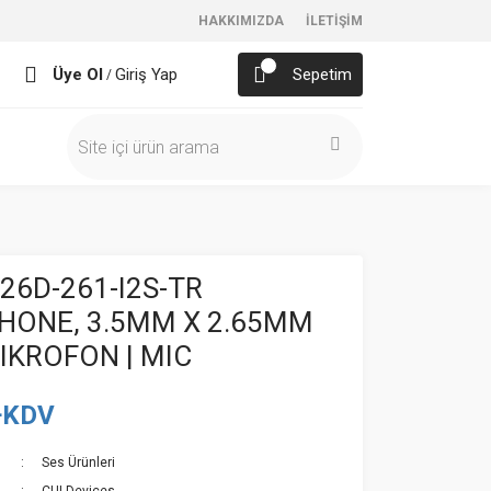
HAKKIMIZDA
İLETİŞİM
Üye Ol
Giriş Yap
Sepetim
/
6D-261-I2S-TR
HONE, 3.5MM X 2.65MM
MIKROFON | MIC
+KDV
Ses Ürünleri