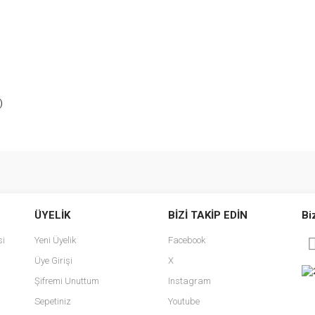
)
e diğer konularda yetersiz gördüğünüz noktaları öneri formunu kullanarak tarafımı
Bu ürüne ilk yorumu siz yapın!
ÜYELİK
BİZİ TAKİP EDİN
Bi
r.
Yorum Yaz
si
Yeni Üyelik
Facebook
Üye Girişi
X
Şifremi Unuttum
Instagram
Sepetiniz
Youtube