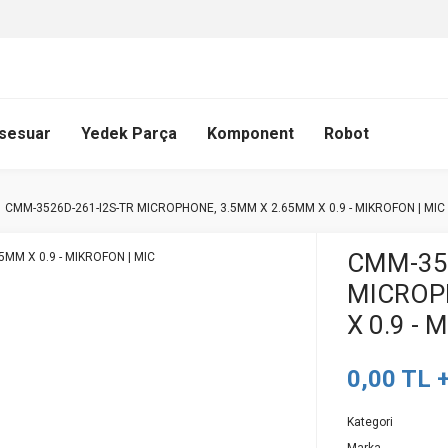
sesuar
Yedek Parça
Komponent
Robot
CMM-3526D-261-I2S-TR MICROPHONE, 3.5MM X 2.65MM X 0.9 - MIKROFON | MIC
CMM-352
MICROP
X 0.9 - 
0,00 TL 
Kategori