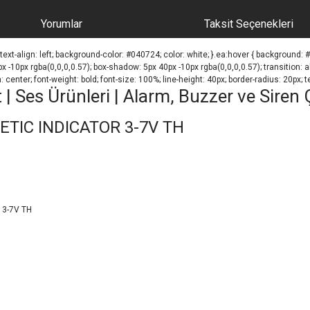
Yorumlar
Taksit Seçenekleri
ext-align: left; background-color: #040724; color: white; }.ea:hover { background: 
-10px rgba(0,0,0,0.57); box-shadow: 5px 40px -10px rgba(0,0,0,0.57); transition: all
: center; font-weight: bold; font-size: 100%; line-height: 40px; border-radius: 20px; t
Ses Ürünleri | Alarm, Buzzer ve Siren Ç
ETIC INDICATOR 3-7V TH
 3-7V TH