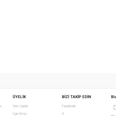
e diğer konularda yetersiz gördüğünüz noktaları öneri formunu kullanarak tarafımı
Bu ürüne ilk yorumu siz yapın!
ÜYELİK
BİZİ TAKİP EDİN
Bi
r.
Yorum Yaz
si
Yeni Üyelik
Facebook
Üye Girişi
X