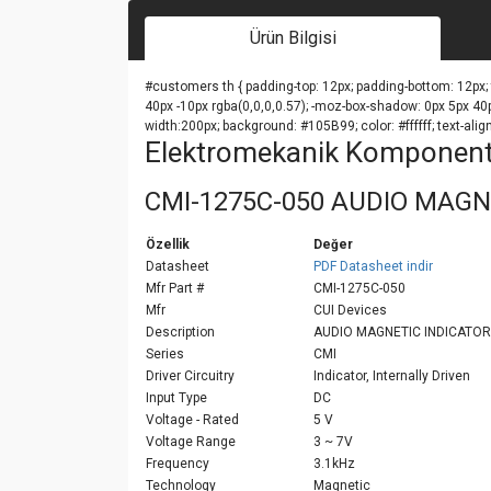
Ürün Bilgisi
#customers th { padding-top: 12px; padding-bottom: 12px; t
40px -10px rgba(0,0,0,0.57); -moz-box-shadow: 0px 5px 40px 
width:200px; background: #105B99; color: #ffffff; text-align
Elektromekanik Komponent | 
CMI-1275C-050 AUDIO MAGN
Özellik
Değer
Datasheet
PDF Datasheet indir
Mfr Part #
CMI-1275C-050
Mfr
CUI Devices
Description
AUDIO MAGNETIC INDICATOR
Series
CMI
Driver Circuitry
Indicator, Internally Driven
Input Type
DC
Voltage - Rated
5 V
Voltage Range
3 ~ 7V
Frequency
3.1kHz
Technology
Magnetic