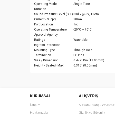
Operating Mode
Single Tone
Duration
-
Sound Pressure Level (SPL)
83dB @ 5V, 10cm
Current - Supply
30mA
Port Location
Top
Operating Temperature
-20°C ~ 70°C
Approval Agency
-
Ratings
Washable
Ingress Protection
-
Mounting Type
Through Hole
Termination
PC Pins
Size / Dimension
0.472" Dia (12.00mm)
Height - Seated (Max)
0.315" (8.00mm)
Bu ürünün fiyat bilgisi, resim, ürün açıklamalarında v
Görüş ve önerileriniz için teşekkür ederiz.
KURUMSAL
ALIŞVERİŞ
Ürün resmi kalitesiz, bozuk veya görüntülenemiyo
Ürün açıklamasında eksik bilgiler bulunuyor.
İletişim
Mesafeli Satış Sözleşme
Ürün bilgilerinde hatalar bulunuyor.
Hakkımızda
Gizlilik ve Güvenlik