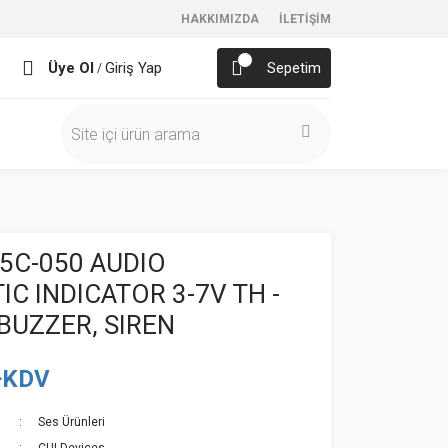
HAKKIMIZDA
İLETİŞİM
Üye Ol
Giriş Yap
Sepetim
/
5C-050 AUDIO
C INDICATOR 3-7V TH -
BUZZER, SIREN
+KDV
Ses Ürünleri