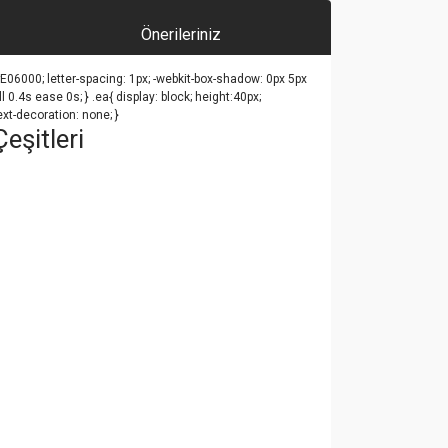
Önerileriniz
#E06000; letter-spacing: 1px; -webkit-box-shadow: 0px 5px
 0.4s ease 0s; } .ea{ display: block; height:40px;
ext-decoration: none; }
eşitleri