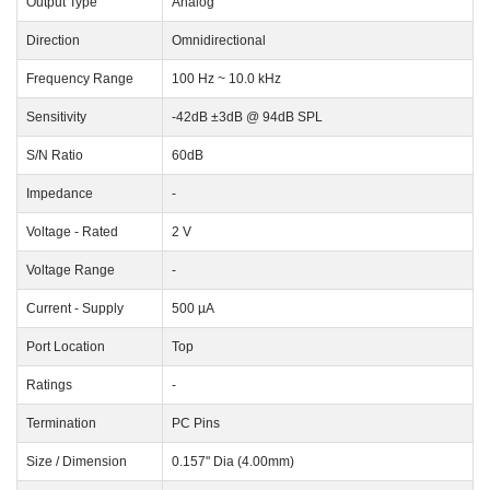
Output Type
Analog
Direction
Omnidirectional
Frequency Range
100 Hz ~ 10.0 kHz
Sensitivity
-42dB ±3dB @ 94dB SPL
S/N Ratio
60dB
Impedance
-
Voltage - Rated
2 V
Voltage Range
-
Current - Supply
500 µA
Port Location
Top
Ratings
-
Termination
PC Pins
Size / Dimension
0.157" Dia (4.00mm)