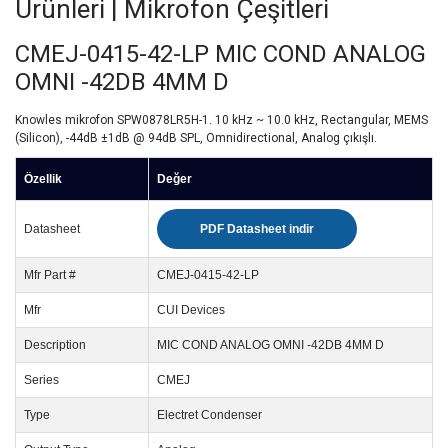
Ürünleri | Mikrofon Çeşitleri
CMEJ-0415-42-LP MIC COND ANALOG
OMNI -42DB 4MM D
Knowles mikrofon SPW0878LR5H-1. 10 kHz ~ 10.0 kHz, Rectangular, MEMS
(Silicon), -44dB ±1dB @ 94dB SPL, Omnidirectional, Analog çıkışlı.
Özellik
Değer
Datasheet
PDF Datasheet indir
Mfr Part #
CMEJ-0415-42-LP
Mfr
CUI Devices
Description
MIC COND ANALOG OMNI -42DB 4MM D
Series
CMEJ
Type
Electret Condenser