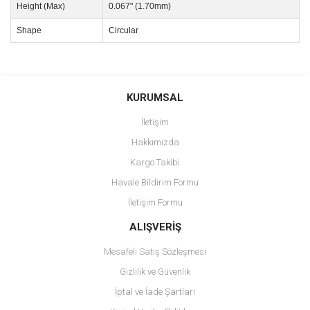
Height (Max)
0.067" (1.70mm)
Shape
Circular
Bu ürünün fiyat bilgisi, resim, ürün açıklamalarında ve diğer
konularda yetersiz gördüğünüz noktaları öneri formunu kullanarak
Bu ürüne ilk yorumu siz yapın!
KURUMSAL
tarafımıza iletebilirsiniz.
Görüş ve önerileriniz için teşekkür ederiz.
İletişim
Yorum Yaz
Hakkımızda
Ürün resmi kalitesiz, bozuk veya görüntülenemiyor.
Kargo Takibi
Ürün açıklamasında eksik bilgiler bulunuyor.
Havale Bildirim Formu
Ürün bilgilerinde hatalar bulunuyor.
İletişim Formu
Ürün fiyatı diğer sitelerden daha pahalı.
Bu ürüne benzer farklı alternatifler olmalı.
ALIŞVERİŞ
Mesafeli Satış Sözleşmesi
Gizlilik ve Güvenlik
İptal ve İade Şartları