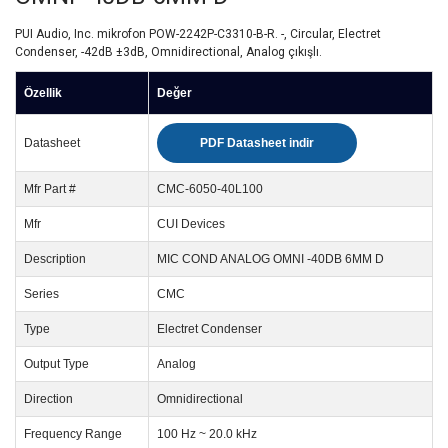
PUI Audio, Inc. mikrofon POW-2242P-C3310-B-R. -, Circular, Electret
Condenser, -42dB ±3dB, Omnidirectional, Analog çıkışlı.
Özellik
Değer
Datasheet
PDF Datasheet indir
Mfr Part #
CMC-6050-40L100
Mfr
CUI Devices
Description
MIC COND ANALOG OMNI -40DB 6MM D
Series
CMC
Type
Electret Condenser
Output Type
Analog
Direction
Omnidirectional
Frequency Range
100 Hz ~ 20.0 kHz