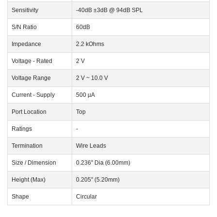
Sensitivity
-40dB ±3dB @ 94dB SPL
S/N Ratio
60dB
Impedance
2.2 kOhms
Voltage - Rated
2 V
Voltage Range
2 V ~ 10.0 V
Current - Supply
500 µA
Port Location
Top
Ratings
-
Termination
Wire Leads
Size / Dimension
0.236" Dia (6.00mm)
Height (Max)
0.205" (5.20mm)
Shape
Circular