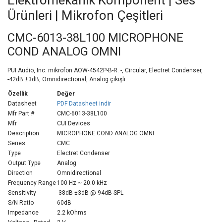
Elektromekanik Komponent | Ses
Ürünleri | Mikrofon Çeşitleri
CMC-6013-38L100 MICROPHONE
COND ANALOG OMNI
PUI Audio, Inc. mikrofon AOW-4542P-B-R. -, Circular, Electret Condenser,
-42dB ±3dB, Omnidirectional, Analog çıkışlı.
Özellik
Değer
Datasheet
PDF Datasheet indir
Mfr Part #
CMC-6013-38L100
Mfr
CUI Devices
Description
MICROPHONE COND ANALOG OMNI
Series
CMC
Type
Electret Condenser
Output Type
Analog
Direction
Omnidirectional
Frequency Range
100 Hz ~ 20.0 kHz
Sensitivity
-38dB ±3dB @ 94dB SPL
S/N Ratio
60dB
Impedance
2.2 kOhms