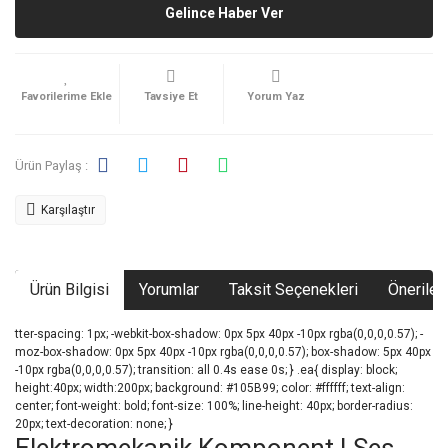
Gelince Haber Ver
Tavsiye Et
Yorum Yaz
Ürün Paylaş :
Karşılaştır
Ürün Bilgisi
Yorumlar
Taksit Seçenekleri
Önerileri
tter-spacing: 1px; -webkit-box-shadow: 0px 5px 40px -10px rgba(0,0,0,0.57); -
moz-box-shadow: 0px 5px 40px -10px rgba(0,0,0,0.57); box-shadow: 5px 40px
-10px rgba(0,0,0,0.57); transition: all 0.4s ease 0s; } .ea{ display: block;
height:40px; width:200px; background: #105B99; color: #ffffff; text-align:
center; font-weight: bold; font-size: 100%; line-height: 40px; border-radius:
20px; text-decoration: none; }