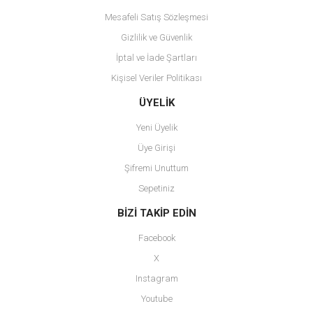
Mesafeli Satış Sözleşmesi
Gizlilik ve Güvenlik
İptal ve İade Şartları
Kişisel Veriler Politikası
Gönder
ÜYELİK
Yeni Üyelik
Üye Girişi
Şifremi Unuttum
Sepetiniz
BİZİ TAKİP EDİN
Facebook
X
Instagram
Youtube