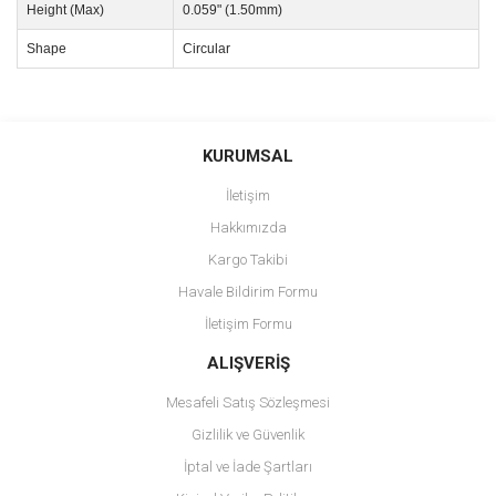
Height (Max)
0.059" (1.50mm)
Shape
Circular
Bu ürünün fiyat bilgisi, resim, ürün açıklamalarında ve diğer
konularda yetersiz gördüğünüz noktaları öneri formunu kullanarak
Bu ürüne ilk yorumu siz yapın!
KURUMSAL
tarafımıza iletebilirsiniz.
Görüş ve önerileriniz için teşekkür ederiz.
İletişim
Yorum Yaz
Hakkımızda
Ürün resmi kalitesiz, bozuk veya görüntülenemiyor.
Kargo Takibi
Ürün açıklamasında eksik bilgiler bulunuyor.
Havale Bildirim Formu
Ürün bilgilerinde hatalar bulunuyor.
İletişim Formu
Ürün fiyatı diğer sitelerden daha pahalı.
Bu ürüne benzer farklı alternatifler olmalı.
ALIŞVERİŞ
Mesafeli Satış Sözleşmesi
Gizlilik ve Güvenlik
İptal ve İade Şartları