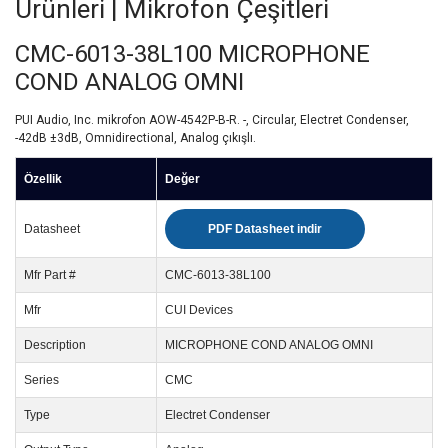
Ürünleri | Mikrofon Çeşitleri
CMC-6013-38L100 MICROPHONE
COND ANALOG OMNI
PUI Audio, Inc. mikrofon AOW-4542P-B-R. -, Circular, Electret Condenser,
-42dB ±3dB, Omnidirectional, Analog çıkışlı.
Özellik
Değer
Datasheet
PDF Datasheet indir
Mfr Part #
CMC-6013-38L100
Mfr
CUI Devices
Description
MICROPHONE COND ANALOG OMNI
Series
CMC
Type
Electret Condenser