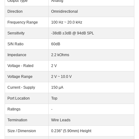
Output Type
Analog
Direction
Omnidirectional
Frequency Range
100 Hz ~ 20.0 kHz
Sensitivity
-38dB ±3dB @ 94dB SPL
S/N Ratio
60dB
Impedance
2.2 kOhms
Voltage - Rated
2 V
Voltage Range
2 V ~ 10.0 V
Current - Supply
150 µA
Port Location
Top
Ratings
-
Termination
Wire Leads
Size / Dimension
0.236" (5.90mm) Height