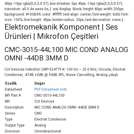
40px -10px rgba(0,0,0,0.57); box-shadow: 5px 40px -10px rgba(0,0,0,0.57);
transition: all 0.4s ease 0s; } .ea{ display: block; height:40px; width:200px;
background: #105B99; color: #ffffff; text-align: center; font-weight: bold; font-
size: 100%; line-height: 40px; border-radius: 20px; text-decoration: none; }
Elektromekanik Komponent | Ses
Ürünleri | Mikrofon Çeşitleri
CMC-3015-44L100 MIC COND ANALOG
OMNI -44DB 3MM D
CUI Devices mikrofon CMP-5247TF-K. 100 Hz ~ 20.0 kHz, Circular, Electret
Condenser, -47dB ±3dB @ 94dB SPL, Noise Cancelling, Analog çıkışlı.
Özellik
Değer
Datasheet
PDF Datasheet indir
Mfr Part #
CMC-3015-44L100
Mfr
CUI Devices
Description
MIC COND ANALOG OMNI -44DB 3MM D
Series
CMC
Type
Electret Condenser
Output Type
Analog
Direction
Omnidirectional