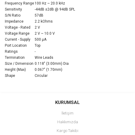
Frequency Range
100 Hz ~ 20.0 kHz
Sensitivity
-44dB ±2dB @ 94dB SPL
S/N Ratio
57dB
Impedance
2.2 kOhms
Voltage - Rated
2 V
Voltage Range
2 V ~ 10.0 V
Current - Supply
500 µA
Port Location
Top
Ratings
-
Termination
Wire Leads
Size / Dimension
0.118" (3.00mm) Dia
Height (Max)
0.067" (1.70mm)
Shape
Circular
Bu ürünün fiyat bilgisi, resim, ürün açıklamalarında ve diğer
konularda yetersiz gördüğünüz noktaları öneri formunu kullanarak
Bu ürüne ilk yorumu siz yapın!
KURUMSAL
tarafımıza iletebilirsiniz.
Görüş ve önerileriniz için teşekkür ederiz.
İletişim
Yorum Yaz
Hakkımızda
Ürün resmi kalitesiz, bozuk veya görüntülenemiyor.
Kargo Takibi
Ürün açıklamasında eksik bilgiler bulunuyor.