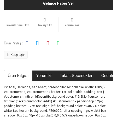
Gelince Haber Ver
Tavsiye Et
Yorum Yaz
Ürün Paylaş :
Karşılaştır
Ürün Bilgisi
Yorumlar
Taksit Seçenekleri
Önerileri
ily: Arial, Helvetica, sans-serif; border-collapse: collapse; width: 100%; }
#customers td, #customers th { border: 1px solid #ddd; padding: 8px; }
#customers tr:nth-child(even){background-color: #f2f2f2;} #customers
tr:hover {background-color: #ddd;} #customers th { padding-top: 12px;
padding-bottom: 12px; text-align: left; background-color: #040724; color:
white; }.ea:hover { background: #E06000; letter-spacing: 1px; -webkit-box-
shadow: 0px 5px 40px -10px rgba(0,0,0,0.57); -moz-box-shadow: 0px 5px