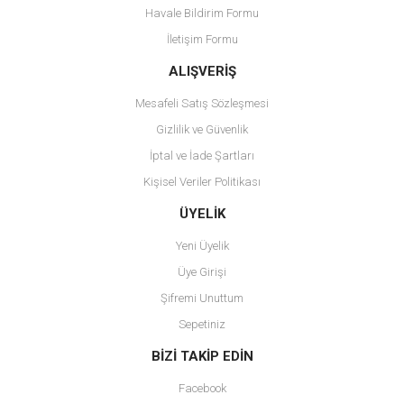
Havale Bildirim Formu
Ürün bilgilerinde hatalar bulunuyor.
İletişim Formu
Ürün fiyatı diğer sitelerden daha pahalı.
Bu ürüne benzer farklı alternatifler olmalı.
ALIŞVERİŞ
Mesafeli Satış Sözleşmesi
Gizlilik ve Güvenlik
İptal ve İade Şartları
Kişisel Veriler Politikası
Gönder
ÜYELİK
Yeni Üyelik
Üye Girişi
Şifremi Unuttum
Sepetiniz
BİZİ TAKİP EDİN
Facebook