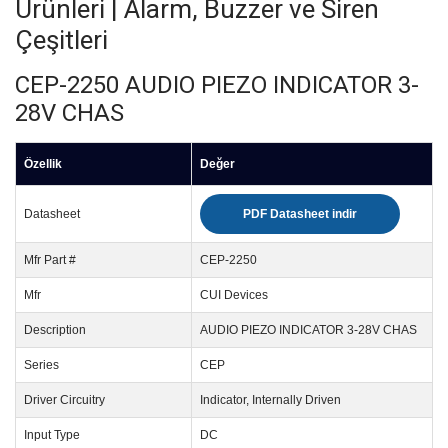
Ürünleri | Alarm, Buzzer ve Siren
Çeşitleri
CEP-2250 AUDIO PIEZO INDICATOR 3-
28V CHAS
Özellik
Değer
Datasheet
PDF Datasheet indir
Mfr Part #
CEP-2250
Mfr
CUI Devices
Description
AUDIO PIEZO INDICATOR 3-28V CHAS
Series
CEP
Driver Circuitry
Indicator, Internally Driven
Input Type
DC