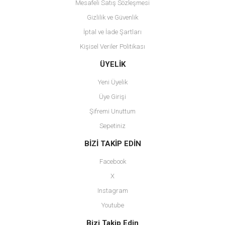
Mesafeli Satış Sözleşmesi
Gizlilik ve Güvenlik
İptal ve İade Şartları
Kişisel Veriler Politikası
Gönder
ÜYELİK
Yeni Üyelik
Üye Girişi
Şifremi Unuttum
Sepetiniz
BİZİ TAKİP EDİN
Facebook
X
Instagram
Youtube
Bizi Takip Edin