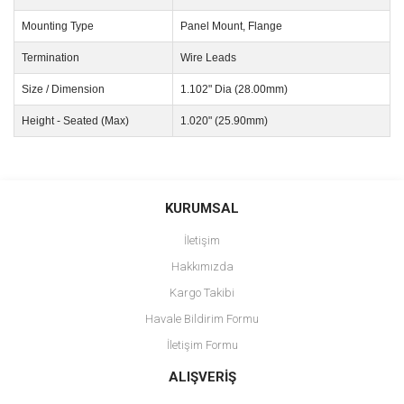
Mounting Type
Panel Mount, Flange
Termination
Wire Leads
Size / Dimension
1.102" Dia (28.00mm)
Height - Seated (Max)
1.020" (25.90mm)
Bu ürünün fiyat bilgisi, resim, ürün açıklamalarında ve diğer
konularda yetersiz gördüğünüz noktaları öneri formunu kullanarak
Bu ürüne ilk yorumu siz yapın!
KURUMSAL
tarafımıza iletebilirsiniz.
Görüş ve önerileriniz için teşekkür ederiz.
İletişim
Yorum Yaz
Hakkımızda
Ürün resmi kalitesiz, bozuk veya görüntülenemiyor.
Kargo Takibi
Ürün açıklamasında eksik bilgiler bulunuyor.
Havale Bildirim Formu
Ürün bilgilerinde hatalar bulunuyor.
İletişim Formu
Ürün fiyatı diğer sitelerden daha pahalı.
Bu ürüne benzer farklı alternatifler olmalı.
ALIŞVERİŞ