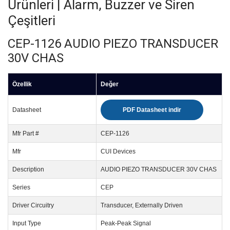
Ürünleri | Alarm, Buzzer ve Siren
Çeşitleri
CEP-1126 AUDIO PIEZO TRANSDUCER
30V CHAS
Özellik
Değer
Datasheet
PDF Datasheet indir
Mfr Part #
CEP-1126
Mfr
CUI Devices
Description
AUDIO PIEZO TRANSDUCER 30V CHAS
Series
CEP
Driver Circuitry
Transducer, Externally Driven
Input Type
Peak-Peak Signal