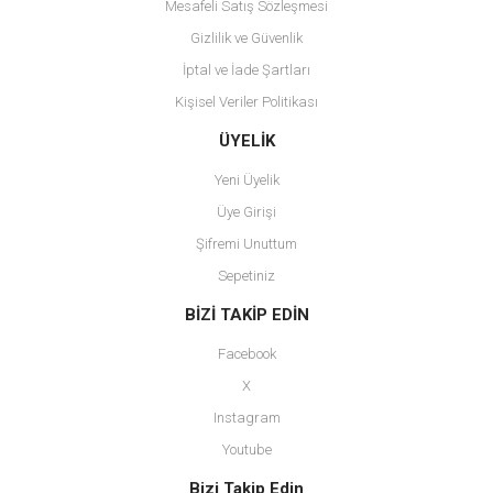
Mesafeli Satış Sözleşmesi
Gizlilik ve Güvenlik
İptal ve İade Şartları
Kişisel Veriler Politikası
Gönder
ÜYELİK
Yeni Üyelik
Üye Girişi
Şifremi Unuttum
Sepetiniz
BİZİ TAKİP EDİN
Facebook
X
Instagram
Youtube
Bizi Takip Edin