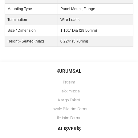
Mounting Type
Panel Mount, Flange
Termination
Wire Leads
Size / Dimension
1.161" Dia (29.50mm)
Height - Seated (Max)
0.224" (5.70mm)
Bu ürünün fiyat bilgisi, resim, ürün açıklamalarında ve diğer
konularda yetersiz gördüğünüz noktaları öneri formunu kullanarak
Bu ürüne ilk yorumu siz yapın!
KURUMSAL
tarafımıza iletebilirsiniz.
Görüş ve önerileriniz için teşekkür ederiz.
İletişim
Yorum Yaz
Hakkımızda
Ürün resmi kalitesiz, bozuk veya görüntülenemiyor.
Kargo Takibi
Ürün açıklamasında eksik bilgiler bulunuyor.
Havale Bildirim Formu
Ürün bilgilerinde hatalar bulunuyor.
İletişim Formu
Ürün fiyatı diğer sitelerden daha pahalı.
Bu ürüne benzer farklı alternatifler olmalı.
ALIŞVERİŞ