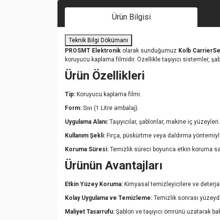
Ürün Bilgisi
Teknik Bilgi Dökümanı
PROSMT Elektronik
olarak sunduğumuz
Kolb CarrierSe
koruyucu kaplama filmidir. Özellikle taşıyıcı sistemler, şa
Ürün Özellikleri
Tip:
Koruyucu kaplama filmi.
Form:
Sıvı (1 Litre ambalaj).
Uygulama Alanı:
Taşıyıcılar, şablonlar, makine iç yüzeyleri.
Kullanım Şekli:
Fırça, püskürtme veya daldırma yöntemiyle
Koruma Süresi:
Temizlik süreci boyunca etkin koruma sa
Ürünün Avantajları
Etkin Yüzey Koruma:
Kimyasal temizleyicilere ve deterja
Kolay Uygulama ve Temizleme:
Temizlik sonrası yüzeyden
Maliyet Tasarrufu:
Şablon ve taşıyıcı ömrünü uzatarak bakı