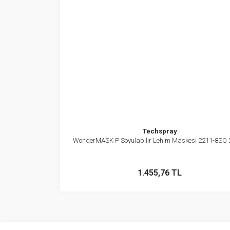
Techspray
WonderMASK P Soyulabilir Lehim Maskesi 2211-8SQ
İncele
Sepete Ekle
1.455,76 TL