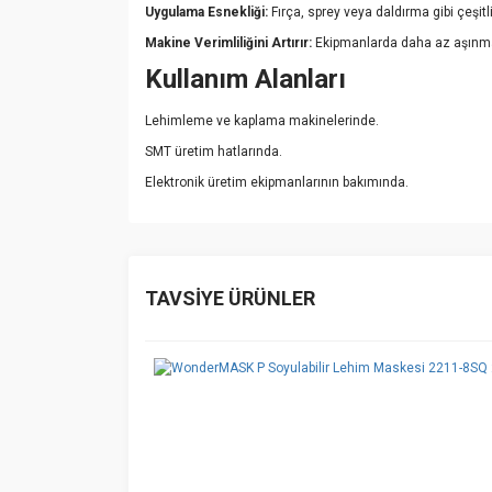
Uygulama Esnekliği:
Fırça, sprey veya daldırma gibi çeşitl
Makine Verimliliğini Artırır:
Ekipmanlarda daha az aşınma 
Kullanım Alanları
Lehimleme ve kaplama makinelerinde.
SMT üretim hatlarında.
Elektronik üretim ekipmanlarının bakımında.
Bu ürünün fiyat bilgisi, resim, ürün açıklamalarında v
Görüş ve önerileriniz için teşekkür ederiz.
TAVSİYE ÜRÜNLER
Ürün resmi kalitesiz, bozuk veya görüntülenemiyo
Ürün açıklamasında eksik bilgiler bulunuyor.
Ürün bilgilerinde hatalar bulunuyor.
Ürün fiyatı diğer sitelerden daha pahalı.
Bu ürüne benzer farklı alternatifler olmalı.