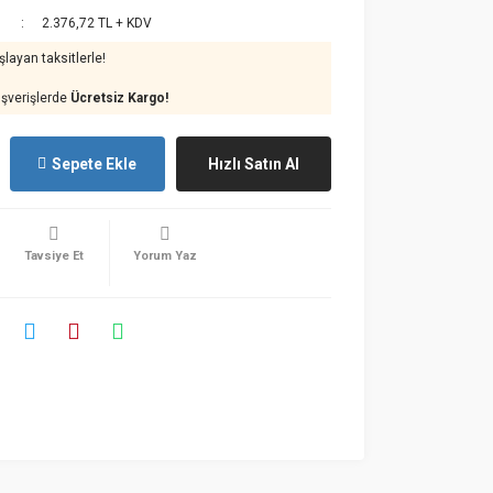
2.376,72 TL + KDV
layan taksitlerle!
ışverişlerde
Ücretsiz Kargo!
Sepete Ekle
Hızlı Satın Al
Tavsiye Et
Yorum Yaz