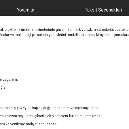
Yorumlar
Taksit Seçenekleri
al
, elektronik üretim makinelerinde güvenli temizlik ve bakım süreçlerini destekle
blonlar ve makine içi parçaların yüzeylerini temizlik sırasında kimyasal aşınmalara 
 uygulanır.
ğlar.
nlara karşı yüzeyleri kaplar, doğrudan temas ve aşınmayı önler.
 kolayca soyularak çıkarılır, ek bir solvent kullanımı gerekmez.
m ve yenileme maliyetlerini azaltır.