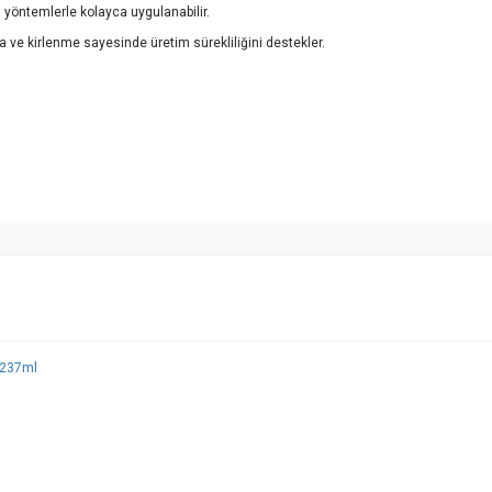
i yöntemlerle kolayca uygulanabilir.
ve kirlenme sayesinde üretim sürekliliğini destekler.
e diğer konularda yetersiz gördüğünüz noktaları öneri formunu kullanarak tarafımı
Bu ürüne ilk yorumu siz yapın!
r.
Yorum Yaz