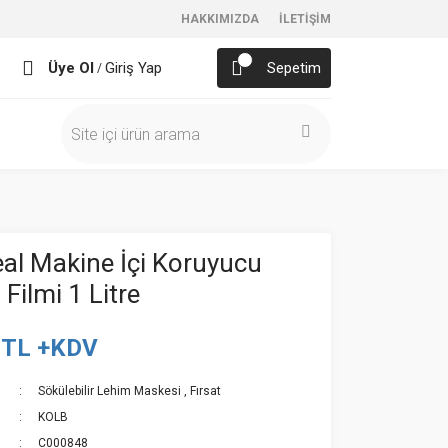
HAKKIMIZDA
İLETİŞİM
Üye Ol
Giriş Yap
Sepetim
/
eal Makine İçi Koruyucu
Filmi 1 Litre
 TL +KDV
Sökülebilir Lehim Maskesi
,
Fırsat
KOLB
C000848