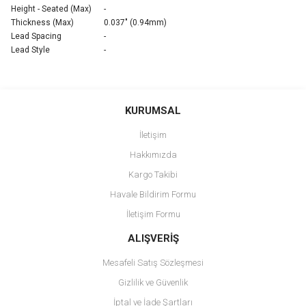
Height - Seated (Max)
-
Thickness (Max)
0.037" (0.94mm)
Lead Spacing
-
Lead Style
-
Bu ürünün fiyat bilgisi, resim, ürün açıklamalarında ve diğer
konularda yetersiz gördüğünüz noktaları öneri formunu kullanarak
Bu ürüne ilk yorumu siz yapın!
KURUMSAL
tarafımıza iletebilirsiniz.
Görüş ve önerileriniz için teşekkür ederiz.
İletişim
Yorum Yaz
Hakkımızda
Ürün resmi kalitesiz, bozuk veya görüntülenemiyor.
Kargo Takibi
Ürün açıklamasında eksik bilgiler bulunuyor.
Havale Bildirim Formu
Ürün bilgilerinde hatalar bulunuyor.
İletişim Formu
Ürün fiyatı diğer sitelerden daha pahalı.
Bu ürüne benzer farklı alternatifler olmalı.
ALIŞVERİŞ
Mesafeli Satış Sözleşmesi
Gizlilik ve Güvenlik
İptal ve İade Şartları