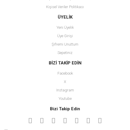
Kişisel Veriler Politikası
Gönder
ÜYELİK
Yeni Üyelik
Üye Girişi
Şifremi Unuttum
Sepetiniz
BİZİ TAKİP EDİN
Facebook
X
Instagram
Youtube
Bizi Takip Edin