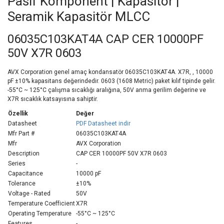
Pasif Komponent | Kapasitör |
Seramik Kapasitör MLCC
06035C103KAT4A CAP CER 10000PF
50V X7R 0603
AVX Corporation genel amaç kondansatör 06035C103KAT4A. X7R, , 10000
pF ±10% kapasitans değerindedir. 0603 (1608 Metric) paket kılıf tipinde gelir.
-55°C ~ 125°C çalışma sıcaklığı aralığına, 50V anma gerilim değerine ve
X7R sıcaklık katsayısına sahiptir.
Özellik
Değer
Datasheet
PDF Datasheet indir
Mfr Part #
06035C103KAT4A
Mfr
AVX Corporation
Description
CAP CER 10000PF 50V X7R 0603
Series
-
Capacitance
10000 pF
Tolerance
±10%
Voltage - Rated
50V
Temperature Coefficient
X7R
Operating Temperature
-55°C ~ 125°C
Features
-