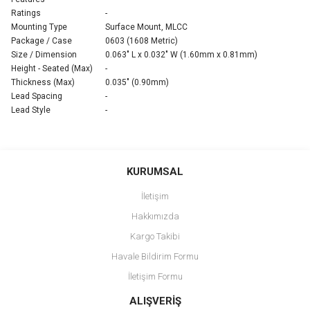
Ratings
-
Mounting Type
Surface Mount, MLCC
Package / Case
0603 (1608 Metric)
Size / Dimension
0.063" L x 0.032" W (1.60mm x 0.81mm)
Height - Seated (Max)
-
Thickness (Max)
0.035" (0.90mm)
Lead Spacing
-
Lead Style
-
Bu ürünün fiyat bilgisi, resim, ürün açıklamalarında ve diğer
konularda yetersiz gördüğünüz noktaları öneri formunu kullanarak
Bu ürüne ilk yorumu siz yapın!
KURUMSAL
tarafımıza iletebilirsiniz.
Görüş ve önerileriniz için teşekkür ederiz.
İletişim
Yorum Yaz
Hakkımızda
Ürün resmi kalitesiz, bozuk veya görüntülenemiyor.
Kargo Takibi
Ürün açıklamasında eksik bilgiler bulunuyor.
Havale Bildirim Formu
Ürün bilgilerinde hatalar bulunuyor.
İletişim Formu
Ürün fiyatı diğer sitelerden daha pahalı.
Bu ürüne benzer farklı alternatifler olmalı.
ALIŞVERİŞ