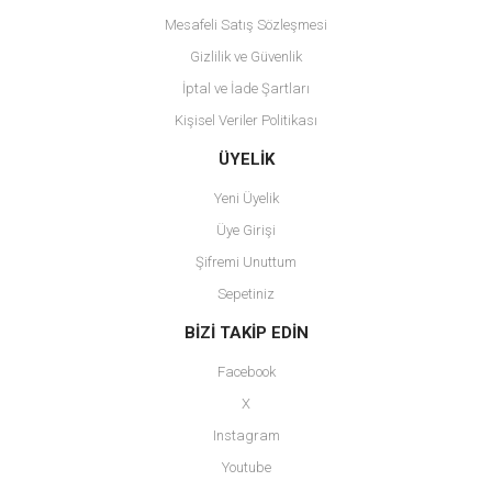
Mesafeli Satış Sözleşmesi
Gizlilik ve Güvenlik
İptal ve İade Şartları
Kişisel Veriler Politikası
Gönder
ÜYELİK
Yeni Üyelik
Üye Girişi
Şifremi Unuttum
Sepetiniz
BİZİ TAKİP EDİN
Facebook
X
Instagram
Youtube