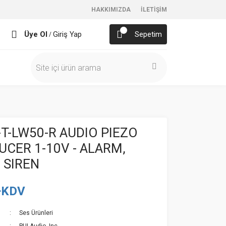
HAKKIMIZDA
İLETİŞİM
Üye Ol
Giriş Yap
Sepetim
/
-T-LW50-R AUDIO PIEZO
CER 1-10V - ALARM,
 SIREN
+KDV
Ses Ürünleri