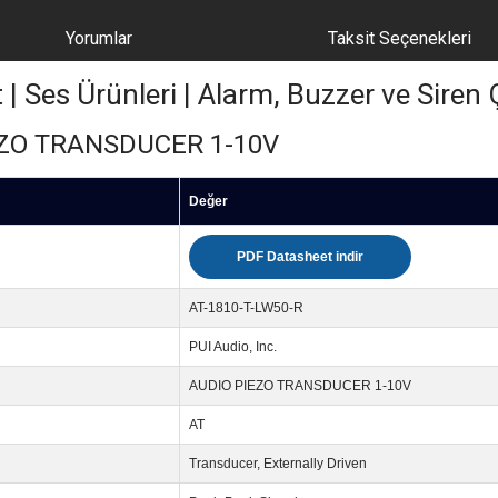
Yorumlar
Taksit Seçenekleri
Ses Ürünleri | Alarm, Buzzer ve Siren Ç
EZO TRANSDUCER 1-10V
Değer
PDF Datasheet indir
AT-1810-T-LW50-R
PUI Audio, Inc.
AUDIO PIEZO TRANSDUCER 1-10V
AT
Transducer, Externally Driven