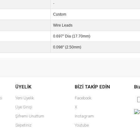
-
Custom
Wire Leads
0.697" Dia (17.70mm)
0.098" (2.50mm)
e diğer konularda yetersiz gördüğünüz noktaları öneri formunu kullanarak tarafımı
Bu ürüne ilk yorumu siz yapın!
ÜYELİK
BİZİ TAKİP EDİN
Bi
r.
Yorum Yaz
si
Yeni Üyelik
Facebook
Üye Girişi
X
Şifremi Unuttum
Instagram
Sepetiniz
Youtube