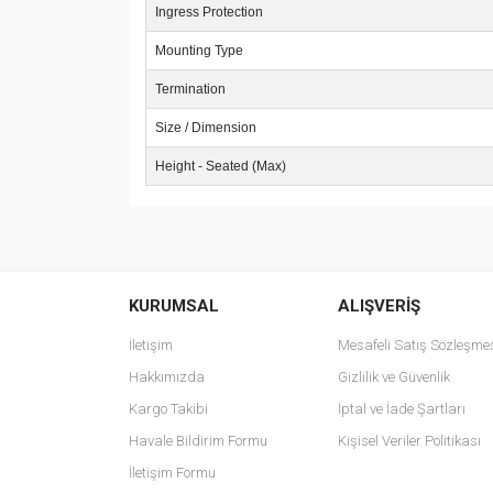
Ingress Protection
Mounting Type
Termination
Size / Dimension
Height - Seated (Max)
Bu ürünün fiyat bilgisi, resim, ürün açıklamalarında v
Görüş ve önerileriniz için teşekkür ederiz.
KURUMSAL
ALIŞVERİŞ
Ürün resmi kalitesiz, bozuk veya görüntülenemiyo
Ürün açıklamasında eksik bilgiler bulunuyor.
İletişim
Mesafeli Satış Sözleşme
Ürün bilgilerinde hatalar bulunuyor.
Hakkımızda
Gizlilik ve Güvenlik
Ürün fiyatı diğer sitelerden daha pahalı.
Kargo Takibi
İptal ve İade Şartları
Bu ürüne benzer farklı alternatifler olmalı.
Havale Bildirim Formu
Kişisel Veriler Politikası
İletişim Formu