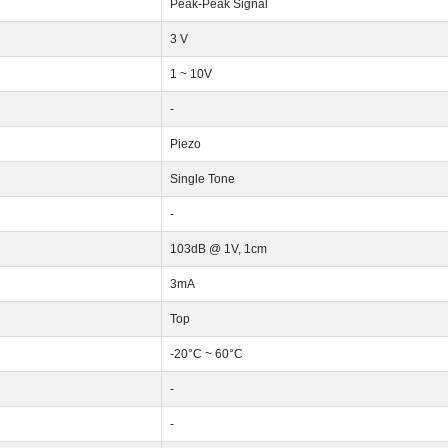
Peak-Peak Signal
3 V
1 ~ 10V
-
Piezo
Single Tone
-
103dB @ 1V, 1cm
3mA
Top
-20°C ~ 60°C
-
-