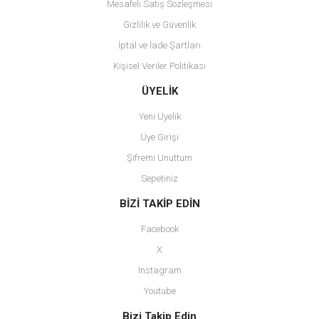
Mesafeli Satış Sözleşmesi
Gizlilik ve Güvenlik
İptal ve İade Şartları
Kişisel Veriler Politikası
Gönder
ÜYELİK
Yeni Üyelik
Üye Girişi
Şifremi Unuttum
Sepetiniz
BİZİ TAKİP EDİN
Facebook
X
Instagram
Youtube
Bizi Takip Edin