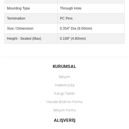
Mounting Type
Through Hole
Termination
PC Pins
Size / Dimension
0.354" Dia (9.00mm)
Height - Seated (Max)
0.189" (4.80mm)
Bu ürünün fiyat bilgisi, resim, ürün açıklamalarında ve diğer
konularda yetersiz gördüğünüz noktaları öneri formunu kullanarak
Bu ürüne ilk yorumu siz yapın!
KURUMSAL
tarafımıza iletebilirsiniz.
Görüş ve önerileriniz için teşekkür ederiz.
İletişim
Yorum Yaz
Hakkımızda
Ürün resmi kalitesiz, bozuk veya görüntülenemiyor.
Kargo Takibi
Ürün açıklamasında eksik bilgiler bulunuyor.
Havale Bildirim Formu
Ürün bilgilerinde hatalar bulunuyor.
İletişim Formu
Ürün fiyatı diğer sitelerden daha pahalı.
Bu ürüne benzer farklı alternatifler olmalı.
ALIŞVERİŞ