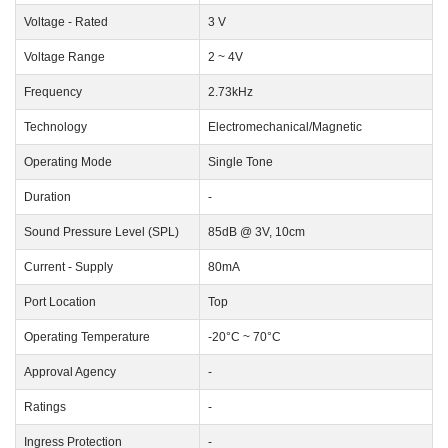
Voltage - Rated
3 V
Voltage Range
2 ~ 4V
Frequency
2.73kHz
Technology
Electromechanical/Magnetic
Operating Mode
Single Tone
Duration
-
Sound Pressure Level (SPL)
85dB @ 3V, 10cm
Current - Supply
80mA
Port Location
Top
Operating Temperature
-20°C ~ 70°C
Approval Agency
-
Ratings
-
Ingress Protection
-