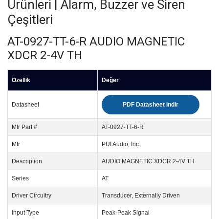
Ürünleri | Alarm, Buzzer ve Siren
Çeşitleri
AT-0927-TT-6-R AUDIO MAGNETIC
XDCR 2-4V TH
Özellik
Değer
Datasheet
PDF Datasheet indir
Mfr Part #
AT-0927-TT-6-R
Mfr
PUI Audio, Inc.
Description
AUDIO MAGNETIC XDCR 2-4V TH
Series
AT
Driver Circuitry
Transducer, Externally Driven
Input Type
Peak-Peak Signal