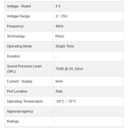
Voltage - Rated
3 V
Voltage Range
3 ~ 25V
Frequency
4kHz
Technology
Piezo
Operating Mode
Single Tone
Duration
-
Sound Pressure Level
75dB @ 3V, 10cm
(SPL)
Current - Supply
5mA
Port Location
Side
Operating Temperature
-20°C ~ 70°C
Approval Agency
-
Ratings
-