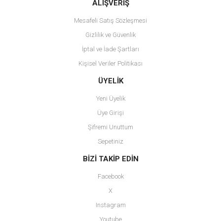
Bu ürüne benzer farklı alternatifler olmalı.
ALIŞVERİŞ
Mesafeli Satış Sözleşmesi
Gizlilik ve Güvenlik
İptal ve İade Şartları
Kişisel Veriler Politikası
Gönder
ÜYELİK
Yeni Üyelik
Üye Girişi
Şifremi Unuttum
Sepetiniz
BİZİ TAKİP EDİN
Facebook
X
Instagram
Youtube