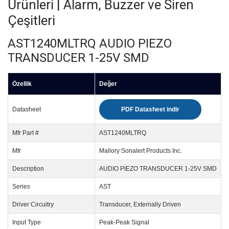
Ürünleri | Alarm, Buzzer ve Siren
Çeşitleri
AST1240MLTRQ AUDIO PIEZO
TRANSDUCER 1-25V SMD
Özellik
Değer
Datasheet
PDF Datasheet indir
Mfr Part #
AST1240MLTRQ
Mfr
Mallory Sonalert Products Inc.
Description
AUDIO PIEZO TRANSDUCER 1-25V SMD
Series
AST
Driver Circuitry
Transducer, Externally Driven
Input Type
Peak-Peak Signal