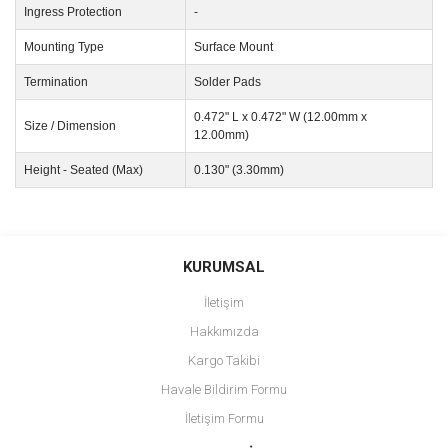
Ingress Protection
-
Mounting Type
Surface Mount
Termination
Solder Pads
0.472" L x 0.472" W (12.00mm x
Size / Dimension
12.00mm)
Height - Seated (Max)
0.130" (3.30mm)
Bu ürünün fiyat bilgisi, resim, ürün açıklamalarında ve diğer
konularda yetersiz gördüğünüz noktaları öneri formunu kullanarak
Bu ürüne ilk yorumu siz yapın!
KURUMSAL
tarafımıza iletebilirsiniz.
Görüş ve önerileriniz için teşekkür ederiz.
İletişim
Yorum Yaz
Hakkımızda
Ürün resmi kalitesiz, bozuk veya görüntülenemiyor.
Kargo Takibi
Ürün açıklamasında eksik bilgiler bulunuyor.
Havale Bildirim Formu
Ürün bilgilerinde hatalar bulunuyor.
İletişim Formu
Ürün fiyatı diğer sitelerden daha pahalı.