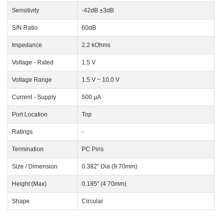
Sensitivity
-42dB ±3dB
S/N Ratio
60dB
Impedance
2.2 kOhms
Voltage - Rated
1.5 V
Voltage Range
1.5 V ~ 10.0 V
Current - Supply
500 µA
Port Location
Top
Ratings
-
Termination
PC Pins
Size / Dimension
0.382" Dia (9.70mm)
Height (Max)
0.185" (4.70mm)
Shape
Circular