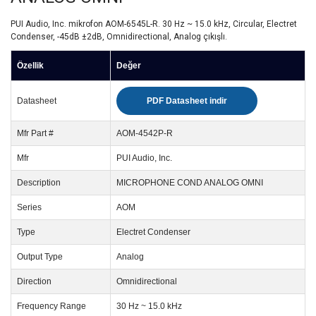
PUI Audio, Inc. mikrofon AOM-6545L-R. 30 Hz ~ 15.0 kHz, Circular, Electret
Condenser, -45dB ±2dB, Omnidirectional, Analog çıkışlı.
Özellik
Değer
Datasheet
PDF Datasheet indir
Mfr Part #
AOM-4542P-R
Mfr
PUI Audio, Inc.
Description
MICROPHONE COND ANALOG OMNI
Series
AOM
Type
Electret Condenser
Output Type
Analog
Direction
Omnidirectional
Frequency Range
30 Hz ~ 15.0 kHz